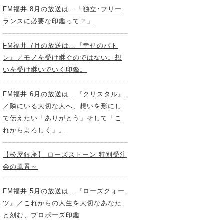
FM福井 8月の放送は…「独立･フリー
ランスに必要な印鑑って？」
FM福井 7月の放送は…『幸せのバト
ン』／モノを受け継ぐのではない。想
いを受け継いでいく印鑑。
FM福井 6月の放送は…『クリスタル』
／隣にいる大切な人へ、想いを形にし
て伝えたい「ありがとう」そして「こ
れからよろしく」。
【松屋銀座】 ローズストーン 特別受注
会の風景～
FM福井 5月の放送は…『ローズクォー
ツ』／これからの人生を大切なあなた
と刻む、プロポーズ印鑑