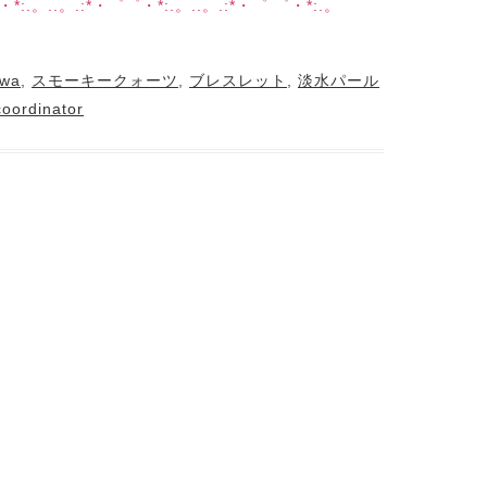
・*:.。..。.:*・゜゜・*:.。..。.:*・゜ ゜・*:.。
iwa
,
スモーキークォーツ
,
ブレスレット
,
淡水パール
coordinator