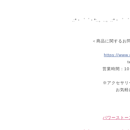
.:*・゜゜・*:.。..。.:*・゜ ゜
＜商品に関するお
https://www.
t
営業時間：10
※アクセサリ
お気軽
パワースト