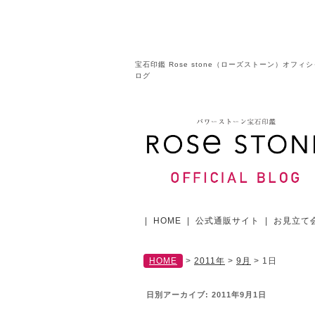
宝石印鑑 Rose stone（ローズストーン）オフィ
ログ
|
HOME
|
公式通販サイト
|
お見立て
HOME
>
2011年
>
9月
>
1日
日別アーカイブ:
2011年9月1日