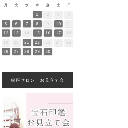
月
火
水
木
金
土
日
1
2
3
4
2
4
0
2
4
4
0
3
3
2
0
3
4
2
4
0
4
0
2
0
3
4
2
2
3
4
0
2
0
3
3
2
4
0
2
3
4
4
0
3
3
2
4
0
2
2
0
3
4
2
4
0
0
3
4
2
0
3
4
0
2
0
3
4
2
2
3
4
0
2
0
3
4
0
3
2
4
0
2
4
2
4
0
3
3
2
0
3
4
2
4
0
0
3
4
2
0
3
2
3
4
0
2
0
3
3
2
4
0
2
5
6
7
8
9
10
11
6
9
1
7
9
5
1
6
1
7
0
8
0
6
6
9
5
7
0
5
8
1
6
9
1
7
8
1
7
9
5
7
0
6
8
1
6
9
9
5
8
0
6
8
1
7
9
5
7
0
0
6
9
1
7
9
5
8
0
6
8
1
1
7
0
5
8
0
6
9
1
7
9
5
6
9
5
7
0
5
8
1
6
9
1
7
7
0
6
8
1
6
9
5
7
0
5
8
8
1
7
9
5
7
0
6
8
1
6
9
9
5
8
0
6
8
1
7
9
5
7
0
1
7
0
5
8
6
9
1
7
9
5
5
8
1
6
9
1
7
0
5
8
0
6
6
9
5
7
0
5
8
1
6
9
1
7
7
0
6
8
1
6
9
5
7
0
5
8
9
5
8
0
6
1
7
9
5
7
0
0
6
9
1
7
9
5
8
12
13
14
15
16
17
18
3
6
8
4
6
2
8
3
8
4
7
5
7
3
3
6
2
4
7
2
5
8
3
6
8
4
5
8
4
6
2
4
7
3
5
8
3
6
6
2
5
7
3
5
8
4
6
2
4
7
7
3
6
8
4
6
2
5
7
3
5
8
8
4
7
2
5
7
3
6
8
4
6
2
3
6
2
4
7
2
5
8
3
6
8
4
4
7
3
5
8
3
6
2
4
7
2
5
5
8
4
6
2
4
7
3
5
8
3
6
6
2
5
7
3
5
8
4
6
2
4
7
8
4
7
2
5
3
6
8
4
6
2
2
5
8
3
6
8
4
7
2
5
7
3
3
6
2
4
7
2
5
8
3
6
8
4
4
7
3
5
8
3
6
2
4
7
2
5
6
2
5
7
3
8
4
6
2
4
7
7
3
6
8
4
6
2
5
19
20
21
22
23
24
25
0
1
9
0
1
0
9
9
0
1
1
9
0
0
9
0
1
9
0
1
9
0
1
9
0
1
9
9
9
0
1
0
0
9
9
1
9
0
0
9
0
1
9
1
9
0
1
9
0
1
9
0
9
9
0
1
0
0
9
9
9
0
1
9
0
1
9
26
27
28
29
30
銀座サロン お見立て会