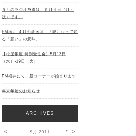
５月のラジオ放送は、５月４日（月・
祝）です。
FM福井 ４月の放送は…『親になって知
る「願い」の意味。
【松屋銀座 特別受注会】5月13日
（水）-19日（火）
FM福井にて、新コーナーが始まります
年末年始のお知らせ
ARCHIVES
<
>
▼
9月 2011