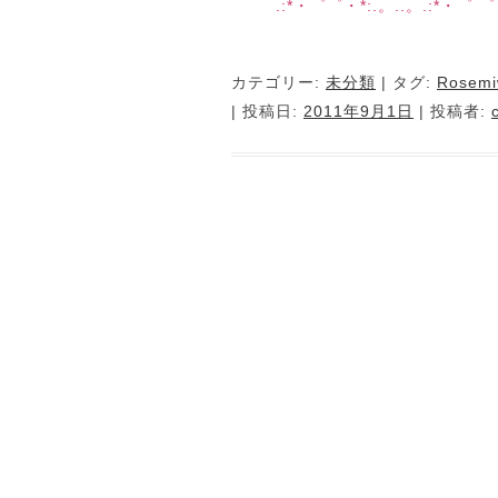
.:*・゜゜・*:.。..。.:*・゜ ゜
カテゴリー:
未分類
| タグ:
Rosem
| 投稿日:
2011年9月1日
|
投稿者: