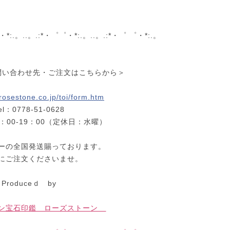
・*:.。..。.:*・゜゜・*:.。..。.:*・゜ ゜・*:.。
問い合わせ先・ご注文はこちらから＞
rosestone.co.jp/toi/form.htm
el：0778‐51‐0628
：00‐19：00（定休日：水曜）
ーの全国発送賜っております。
にご注文くださいませ。
Produceｄ by
ーン宝石印鑑 ローズストーン