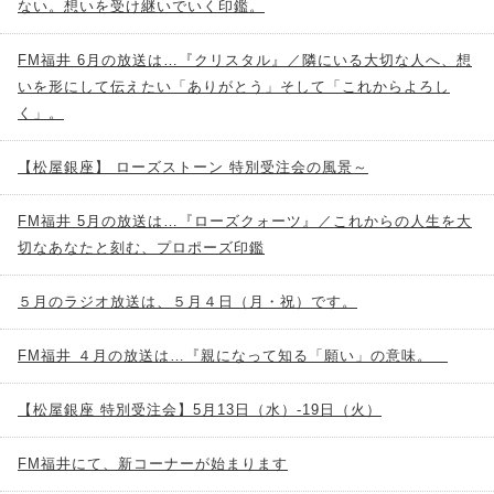
ない。想いを受け継いでいく印鑑。
FM福井 6月の放送は…『クリスタル』／隣にいる大切な人へ、想
いを形にして伝えたい「ありがとう」そして「これからよろし
く」。
【松屋銀座】 ローズストーン 特別受注会の風景～
FM福井 5月の放送は…『ローズクォーツ』／これからの人生を大
切なあなたと刻む、プロポーズ印鑑
５月のラジオ放送は、５月４日（月・祝）です。
FM福井 ４月の放送は…『親になって知る「願い」の意味。
【松屋銀座 特別受注会】5月13日（水）-19日（火）
FM福井にて、新コーナーが始まります