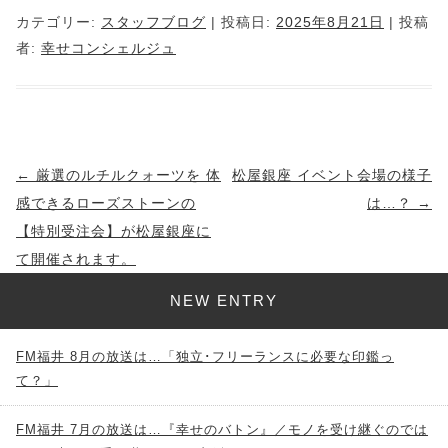
カテゴリー:
スタッフブログ
| 投稿日:
2025年8月21日
|
投稿
者:
幸せコンシェルジュ
投
←
厳選のルチルクォーツを 体
松屋銀座 イベント会場の様子
稿
感できるローズストーンの
は…？
→
ナ
【特別受注会】が松屋銀座に
ビ
て開催されます。
ゲ
NEW ENTRY
ー
シ
FM福井 8月の放送は…「独立･フリーランスに必要な印鑑っ
ョ
て？」
ン
FM福井 7月の放送は…『幸せのバトン』／モノを受け継ぐのでは