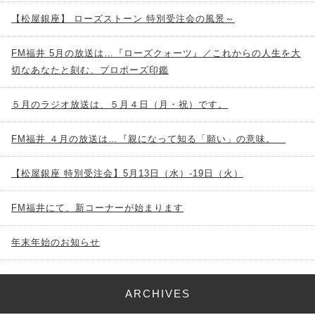
【松屋銀座】 ローズストーン 特別受注会の風景～
FM福井 5月の放送は…『ローズクォーツ』／これからの人生を大
切なあなたと刻む、プロポーズ印鑑
５月のラジオ放送は、５月４日（月・祝）です。
FM福井 ４月の放送は…『親になって知る「願い」の意味。
【松屋銀座 特別受注会】5月13日（水）-19日（火）
FM福井にて、新コーナーが始まります
年末年始のお知らせ
ARCHIVES