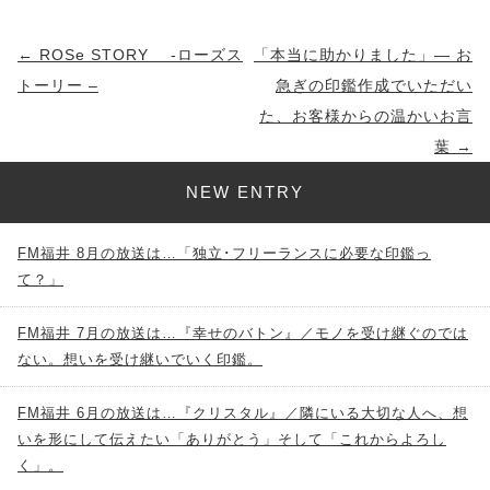
投
←
ROSe STORY -ローズス
「本当に助かりました」— お
稿
トーリー –
急ぎの印鑑作成でいただい
ナ
た、お客様からの温かいお言
ビ
葉
→
ゲ
NEW ENTRY
ー
シ
FM福井 8月の放送は…「独立･フリーランスに必要な印鑑っ
ョ
て？」
ン
FM福井 7月の放送は…『幸せのバトン』／モノを受け継ぐのでは
ない。想いを受け継いでいく印鑑。
FM福井 6月の放送は…『クリスタル』／隣にいる大切な人へ、想
いを形にして伝えたい「ありがとう」そして「これからよろし
く」。