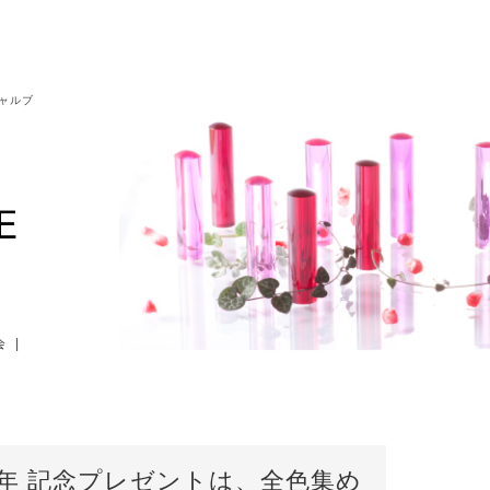
シャルブ
会
|
周年 記念プレゼントは、全色集め