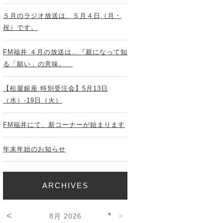
５月のラジオ放送は、５月４日（月・
祝）です。
FM福井 ４月の放送は…『親になって知
る「願い」の意味。
【松屋銀座 特別受注会】5月13日
（水）-19日（火）
FM福井にて、新コーナーが始まります
年末年始のお知らせ
ARCHIVES
<
>
▼
8月 2026