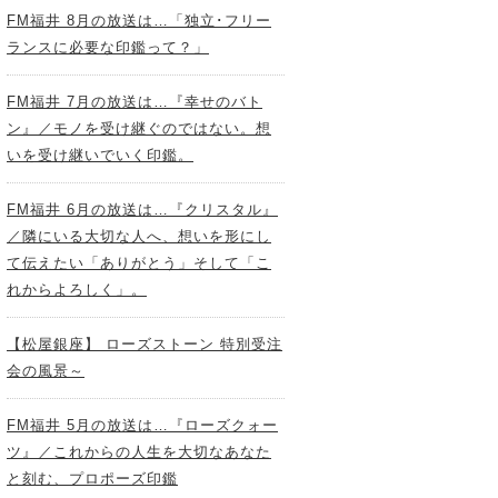
FM福井 8月の放送は…「独立･フリー
ランスに必要な印鑑って？」
FM福井 7月の放送は…『幸せのバト
ン』／モノを受け継ぐのではない。想
いを受け継いでいく印鑑。
FM福井 6月の放送は…『クリスタル』
／隣にいる大切な人へ、想いを形にし
て伝えたい「ありがとう」そして「こ
れからよろしく」。
【松屋銀座】 ローズストーン 特別受注
会の風景～
FM福井 5月の放送は…『ローズクォー
ツ』／これからの人生を大切なあなた
と刻む、プロポーズ印鑑