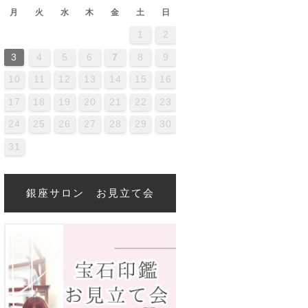
月
火
水
木
金
土
日
1
2
2
4
0
2
4
4
0
3
3
2
0
3
4
2
4
0
4
0
2
0
3
4
2
2
3
4
0
2
0
3
3
2
4
0
2
3
4
4
0
3
3
2
4
0
2
2
0
3
4
2
4
0
0
3
4
2
0
3
4
0
2
0
3
4
2
2
3
4
0
2
0
3
4
0
3
2
4
0
2
4
2
4
0
3
3
2
0
3
4
2
4
0
0
3
4
2
0
3
2
3
4
0
2
0
3
3
2
4
0
2
3
4
5
6
7
8
9
9
1
7
9
5
1
6
1
7
0
8
0
6
6
9
5
7
0
5
8
1
6
9
1
7
8
1
7
9
5
7
0
6
8
1
6
9
9
5
8
0
6
8
1
7
9
5
7
0
0
6
9
1
7
9
5
8
0
6
8
1
1
7
0
5
8
0
6
9
1
7
9
5
6
9
5
7
0
5
8
1
6
9
1
7
7
0
6
8
1
6
9
5
7
0
5
8
8
1
7
9
5
7
0
6
8
1
6
9
9
5
8
0
6
8
1
7
9
5
7
0
1
7
0
5
8
6
9
1
7
9
5
5
8
1
6
9
1
7
0
5
8
0
6
6
9
5
7
0
5
8
1
6
9
1
7
7
0
6
8
1
6
9
5
7
0
5
8
9
5
8
0
6
8
1
7
9
5
7
0
0
6
9
1
7
9
5
8
10
11
12
13
14
15
16
6
8
4
6
2
8
3
8
4
7
5
7
3
3
6
2
4
7
2
5
8
3
6
8
4
5
8
4
6
2
4
7
3
5
8
3
6
6
2
5
7
3
5
8
4
6
2
4
7
7
3
6
8
4
6
2
5
7
3
5
8
8
4
7
2
5
7
3
6
8
4
6
2
3
6
2
4
7
2
5
8
3
6
8
4
4
7
3
5
8
3
6
2
4
7
2
5
5
8
4
6
2
4
7
3
5
8
3
6
6
2
5
7
3
5
8
4
6
2
4
7
8
4
7
2
5
3
6
8
4
6
2
2
5
8
3
6
8
4
7
2
5
7
3
3
6
2
4
7
2
5
8
3
6
8
4
4
7
3
5
8
3
6
2
4
7
2
5
6
2
5
7
3
5
8
4
6
2
4
7
7
3
6
8
4
6
2
5
17
18
19
20
21
22
23
1
9
0
1
0
9
9
0
1
1
9
0
0
9
0
1
9
0
1
9
0
1
9
0
1
9
9
9
0
1
0
0
9
9
1
9
0
0
9
0
1
9
1
9
0
1
9
0
1
9
0
9
9
0
1
0
0
9
9
9
0
1
9
0
1
9
24
25
26
27
28
29
30
31
銀座サロン お見立て会