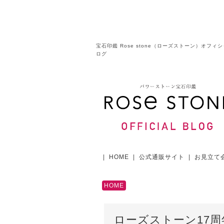
宝石印鑑 Rose stone（ローズストーン）オフィ
ログ
|
HOME
|
公式通販サイト
|
お見立て
HOME
ローズストーン17