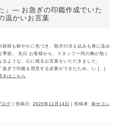
た」— お急ぎの印鑑作成でいた
の温かいお言葉
街路樹も鮮やかに色づき、朝夕の冷え込みも身に染み
る季節。 先日 お客様から、スタッフ一同の胸が熱く
なるような、心に残るお言葉をいただきました。
「急ぎで印鑑を用意する必要ができたため、い […]
続きはこちら
ブログ
| 投稿日:
2025年11月14日
|
投稿者:
幸せコン