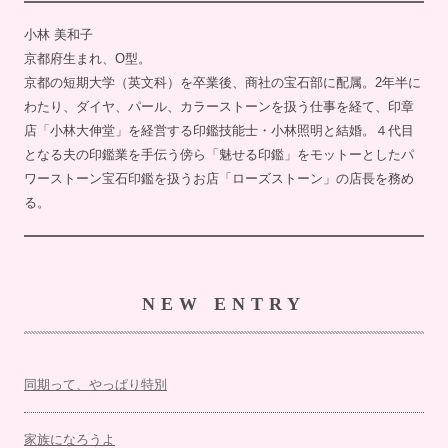
小林 美和子
京都府生まれ、O型。
京都の短期大学（英文科）を卒業後、商社の宝石部に配属。2年半に
わたり、ダイヤ、パール、カラーストーンを扱う仕事を経て、印章
店「小林大伸堂」を経営する印鑑技能士・小林照明と結婚。４代目
となる夫の印鑑業を手伝う傍ら「魅せる印鑑」をモットーとしたパ
ワーストーン宝石印鑑を扱うお店「ローズストーン」の店長を務め
る。
NEW ENTRY
同期って、やっぱり特別
家族になろうよ