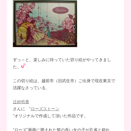
ずっ～と、楽しみに待っていた切り絵がやってきまし
た。
この切り絵は、越前市（旧武生市）ご出身で現在東京で
活躍なさっている、
辻紗也香
さんに ”
ローズストーン
”オリジナルで作成して頂いた作品です。
”ローズ”薔薇に囲まれた髪の長い女の子が孔雀と戯れ