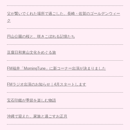
父が繋いでくれた場所で過ごした、長崎・佐賀のゴールデンウィー
ク
円山公園の桜と、咲きこぼれる記憶たち
豆腐日和東山文化をめぐる旅
FM福井「MorningTune」に新コーナー出演が決まりました
FMラジオ出演のお知らせ｜4月スタートします
宝石印鑑が季節を楽しむ物語
沖縄で迎えた、家族と過ごすお正月