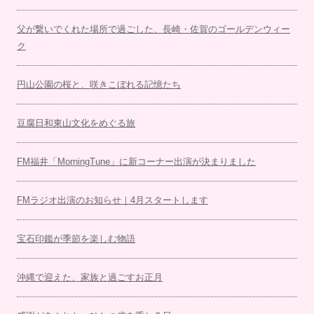
父が繋いでくれた場所で過ごした、長崎・佐賀のゴールデンウィー
ク
円山公園の桜と、咲きこぼれる記憶たち
豆腐日和東山文化をめぐる旅
FM福井「MorningTune」に新コーナー出演が決まりました
FMラジオ出演のお知らせ｜4月スタートします
宝石印鑑が季節を楽しむ物語
沖縄で迎えた、家族と過ごすお正月