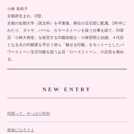
小林 美和子
京都府生まれ、O型。
京都の短期大学（英文科）を卒業後、商社の宝石部に配属。2年半に
わたり、ダイヤ、パール、カラーストーンを扱う仕事を経て、印章
店「小林大伸堂」を経営する印鑑技能士・小林照明と結婚。４代目
となる夫の印鑑業を手伝う傍ら「魅せる印鑑」をモットーとしたパ
ワーストーン宝石印鑑を扱うお店「ローズストーン」の店長を務め
る。
NEW ENTRY
同期って、やっぱり特別
家族になろうよ