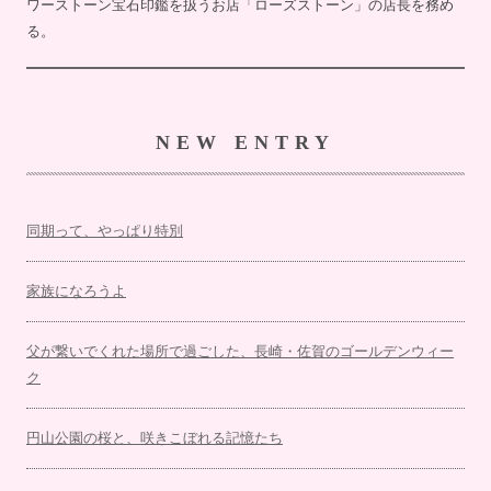
ワーストーン宝石印鑑を扱うお店「ローズストーン」の店長を務め
る。
NEW ENTRY
同期って、やっぱり特別
家族になろうよ
父が繋いでくれた場所で過ごした、長崎・佐賀のゴールデンウィー
ク
円山公園の桜と、咲きこぼれる記憶たち