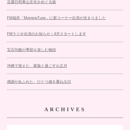
豆腐日和東山文化をめぐる旅
FM福井「MorningTune」に新コーナー出演が決まりました
FMラジオ出演のお知らせ｜4月スタートします
宝石印鑑が季節を楽しむ物語
沖縄で迎えた、家族と過ごすお正月
感謝があふれた、ひとつ歳を重ねる日
ARCHIVES