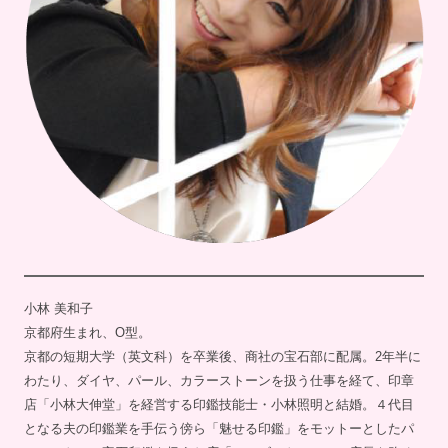
小林 美和子
京都府生まれ、O型。
京都の短期大学（英文科）を卒業後、商社の宝石部に配属。2年半に
わたり、ダイヤ、パール、カラーストーンを扱う仕事を経て、印章
店「小林大伸堂」を経営する印鑑技能士・小林照明と結婚。４代目
となる夫の印鑑業を手伝う傍ら「魅せる印鑑」をモットーとしたパ