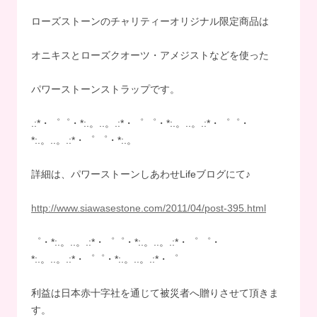
ローズストーンのチャリティーオリジナル限定商品は
オニキスとローズクオーツ・アメジストなどを使った
パワーストーンストラップです。
.:*・゜゜・*:.。..。.:*・゜ ゜・*:.。..。.:*・゜゜・
*:.。..。.:*・゜ ゜・*:.。
詳細は、パワーストーンしあわせLifeブログにて♪
http://www.siawasestone.com/2011/04/post-395.html
゜・*:.。..。.:*・゜゜・*:.。..。.:*・゜ ゜・
*:.。..。.:*・゜゜・*:.。..。.:*・゜
利益は日本赤十字社を通じて被災者へ贈りさせて頂きま
す。