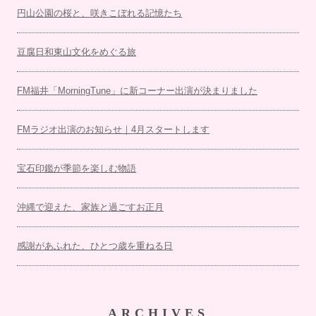
円山公園の桜と、咲きこぼれる記憶たち
豆腐日和東山文化をめぐる旅
FM福井「MorningTune」に新コーナー出演が決まりました
FMラジオ出演のお知らせ｜4月スタートします
宝石印鑑が季節を楽しむ物語
沖縄で迎えた、家族と過ごすお正月
感謝があふれた、ひとつ歳を重ねる日
ARCHIVES