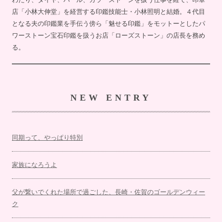
店「小林大伸堂」を経営する印鑑技能士・小林照明と結婚。４代目
となる夫の印鑑業を手伝う傍ら「魅せる印鑑」をモットーとしたパ
ワーストーン宝石印鑑を扱うお店「ローズストーン」の店長を務め
る。
NEW ENTRY
同期って、やっぱり特別
家族になろうよ
父が繋いでくれた場所で過ごした、長崎・佐賀のゴールデンウィー
ク