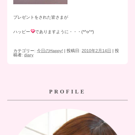
プレゼントをされた皆さまが
ハッピー
でありますように・・・(*^o^*)
カテゴリー:
今日のHappy!
| 投稿日:
2010年2月14日
|
投
稿者:
diary
PROFILE