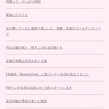
同期って、やっぱり特別
家族になろうよ
父が繋いでくれた場所で過ごした、長崎・佐賀のゴールデンウィー
ク
円山公園の桜と、咲きこぼれる記憶たち
豆腐日和東山文化をめぐる旅
FM福井「MorningTune」に新コーナー出演が決まりました
FMラジオ出演のお知らせ｜4月スタートします
宝石印鑑が季節を楽しむ物語