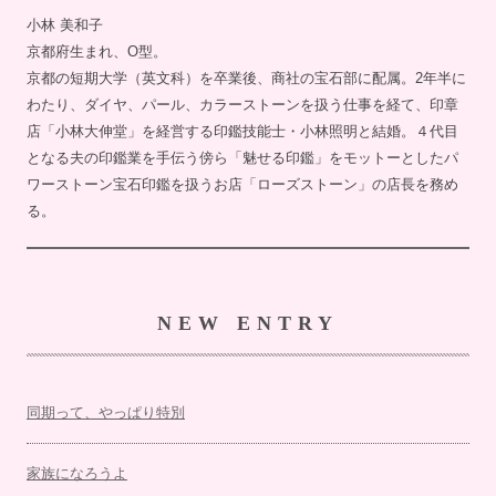
小林 美和子
京都府生まれ、O型。
京都の短期大学（英文科）を卒業後、商社の宝石部に配属。2年半に
わたり、ダイヤ、パール、カラーストーンを扱う仕事を経て、印章
店「小林大伸堂」を経営する印鑑技能士・小林照明と結婚。４代目
となる夫の印鑑業を手伝う傍ら「魅せる印鑑」をモットーとしたパ
ワーストーン宝石印鑑を扱うお店「ローズストーン」の店長を務め
る。
NEW ENTRY
同期って、やっぱり特別
家族になろうよ