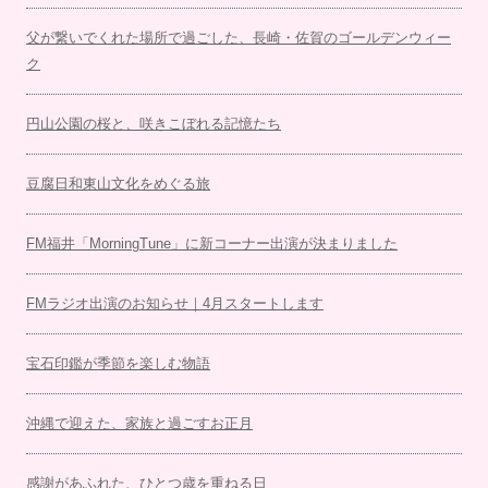
父が繋いでくれた場所で過ごした、長崎・佐賀のゴールデンウィー
ク
円山公園の桜と、咲きこぼれる記憶たち
豆腐日和東山文化をめぐる旅
FM福井「MorningTune」に新コーナー出演が決まりました
FMラジオ出演のお知らせ｜4月スタートします
宝石印鑑が季節を楽しむ物語
沖縄で迎えた、家族と過ごすお正月
感謝があふれた、ひとつ歳を重ねる日