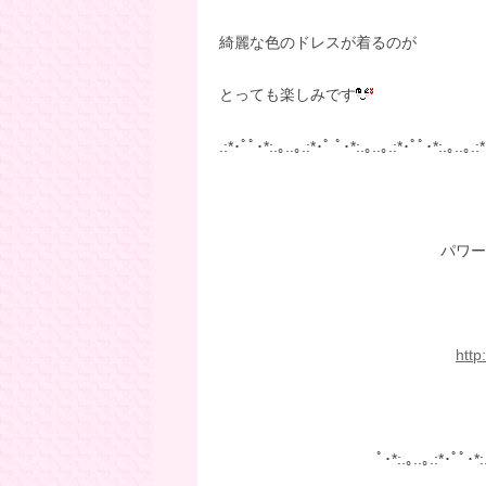
綺麗な色のドレスが着るのが
とっても楽しみです
.:*･ﾟﾟ･*:.｡..｡.:*･ﾟ ﾟ･*:.｡..｡.:*･ﾟﾟ･*:.｡..｡.:
パワースト
http
ﾟ･*:.｡..｡.:*･ﾟﾟ･*: