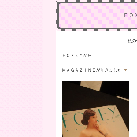
ＦＯ
私の
ＦＯＸＥＹから
ＭＡＧＡＺＩＮＥが届きました