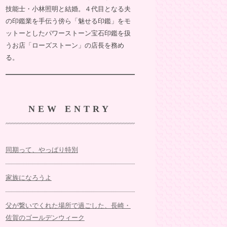
技能士・小林照明と結婚。４代目となる夫
の印鑑業を手伝う傍ら「魅せる印鑑」をモ
ットーとしたパワーストーン宝石印鑑を扱
うお店「ローズストーン」の店長を務め
る。
NEW ENTRY
同期って、やっぱり特別
家族になろうよ
父が繋いでくれた場所で過ごした、長崎・
佐賀のゴールデンウィーク