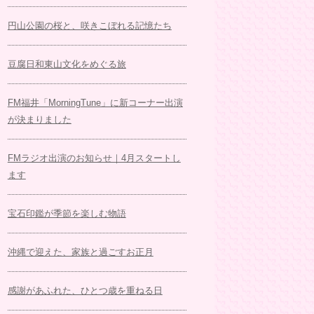
円山公園の桜と、咲きこぼれる記憶たち
豆腐日和東山文化をめぐる旅
FM福井「MorningTune」に新コーナー出演
が決まりました
FMラジオ出演のお知らせ｜4月スタートし
ます
宝石印鑑が季節を楽しむ物語
沖縄で迎えた、家族と過ごすお正月
感謝があふれた、ひとつ歳を重ねる日