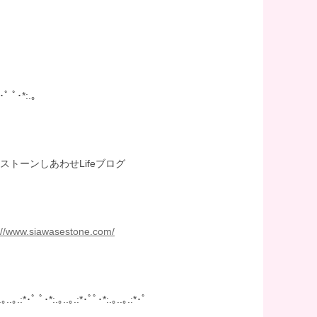
*･ﾟ ﾟ･*:.｡
ーンしあわせLifeブログ
://www.siawasestone.com/
.｡..｡.:*･ﾟ ﾟ･*:.｡..｡.:*･ﾟﾟ･*:.｡..｡.:*･ﾟ