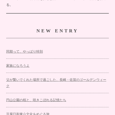
る。
NEW ENTRY
同期って、やっぱり特別
家族になろうよ
父が繋いでくれた場所で過ごした、長崎・佐賀のゴールデンウィー
ク
円山公園の桜と、咲きこぼれる記憶たち
豆腐日和東山文化をめぐる旅