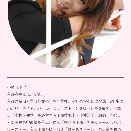
小林 美和子
京都府生まれ、O型。
京都の短期大学（英文科）を卒業後、商社の宝石部に配属。2年半に
わたり、ダイヤ、パール、カラーストーンを扱う仕事を経て、印章
店「小林大伸堂」を経営する印鑑技能士・小林照明と結婚。４代目
となる夫の印鑑業を手伝う傍ら「魅せる印鑑」をモットーとしたパ
ワーストーン宝石印鑑を扱うお店「ローズストーン」の店長を務め