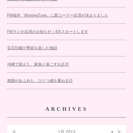
FM福井「MorningTune」に新コーナー出演が決まりました
FMラジオ出演のお知らせ｜4月スタートします
宝石印鑑が季節を楽しむ物語
沖縄で迎えた、家族と過ごすお正月
感謝があふれた、ひとつ歳を重ねる日
ARCHIVES
<
>
1月 2013
▼