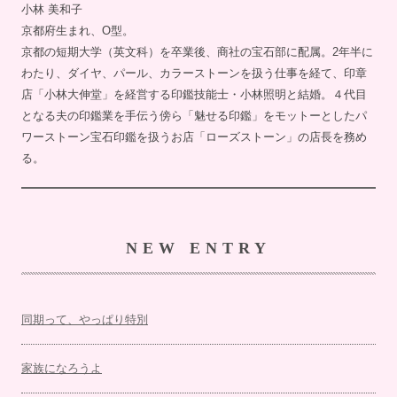
小林 美和子
京都府生まれ、O型。
京都の短期大学（英文科）を卒業後、商社の宝石部に配属。2年半に
わたり、ダイヤ、パール、カラーストーンを扱う仕事を経て、印章
店「小林大伸堂」を経営する印鑑技能士・小林照明と結婚。４代目
となる夫の印鑑業を手伝う傍ら「魅せる印鑑」をモットーとしたパ
ワーストーン宝石印鑑を扱うお店「ローズストーン」の店長を務め
る。
NEW ENTRY
同期って、やっぱり特別
家族になろうよ