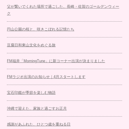
父が繋いでくれた場所で過ごした、長崎・佐賀のゴールデンウィー
ク
円山公園の桜と、咲きこぼれる記憶たち
豆腐日和東山文化をめぐる旅
FM福井「MorningTune」に新コーナー出演が決まりました
FMラジオ出演のお知らせ｜4月スタートします
宝石印鑑が季節を楽しむ物語
沖縄で迎えた、家族と過ごすお正月
感謝があふれた、ひとつ歳を重ねる日