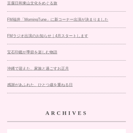
豆腐日和東山文化をめぐる旅
FM福井「MorningTune」に新コーナー出演が決まりました
FMラジオ出演のお知らせ｜4月スタートします
宝石印鑑が季節を楽しむ物語
沖縄で迎えた、家族と過ごすお正月
感謝があふれた、ひとつ歳を重ねる日
ARCHIVES