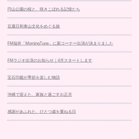
円山公園の桜と、咲きこぼれる記憶たち
豆腐日和東山文化をめぐる旅
FM福井「MorningTune」に新コーナー出演が決まりました
FMラジオ出演のお知らせ｜4月スタートします
宝石印鑑が季節を楽しむ物語
沖縄で迎えた、家族と過ごすお正月
感謝があふれた、ひとつ歳を重ねる日