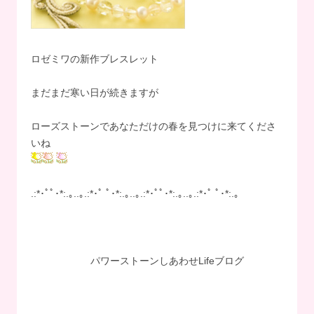
ロゼミワの新作ブレスレット
まだまだ寒い日が続きますが
ローズストーンであなただけの春を見つけに来てくださ
いね
.:*･ﾟﾟ･*:.｡..｡.:*･ﾟ ﾟ･*:.｡..｡.:*･ﾟﾟ･*:.｡..｡.:*･ﾟ ﾟ･*:.｡
パワーストーンしあわせLifeブログ