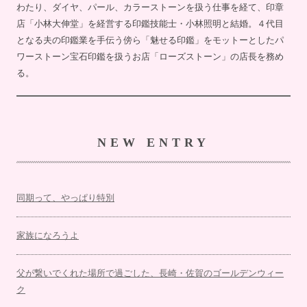
わたり、ダイヤ、パール、カラーストーンを扱う仕事を経て、印章
店「小林大伸堂」を経営する印鑑技能士・小林照明と結婚。４代目
となる夫の印鑑業を手伝う傍ら「魅せる印鑑」をモットーとしたパ
ワーストーン宝石印鑑を扱うお店「ローズストーン」の店長を務め
る。
NEW ENTRY
同期って、やっぱり特別
家族になろうよ
父が繋いでくれた場所で過ごした、長崎・佐賀のゴールデンウィー
ク