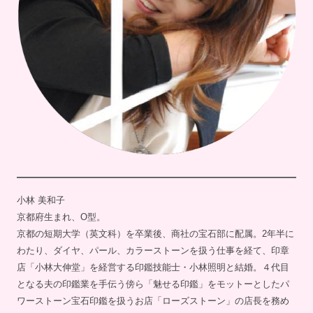
小林 美和子
京都府生まれ、O型。
京都の短期大学（英文科）を卒業後、商社の宝石部に配属。2年半に
わたり、ダイヤ、パール、カラーストーンを扱う仕事を経て、印章
店「小林大伸堂」を経営する印鑑技能士・小林照明と結婚。４代目
となる夫の印鑑業を手伝う傍ら「魅せる印鑑」をモットーとしたパ
ワーストーン宝石印鑑を扱うお店「ローズストーン」の店長を務め