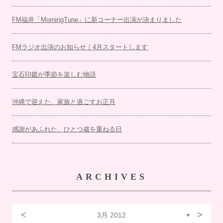
FM福井「MorningTune」に新コーナー出演が決まりました
FMラジオ出演のお知らせ｜4月スタートします
宝石印鑑が季節を楽しむ物語
沖縄で迎えた、家族と過ごすお正月
感謝があふれた、ひとつ歳を重ねる日
ARCHIVES
<
>
3月 2012
▼