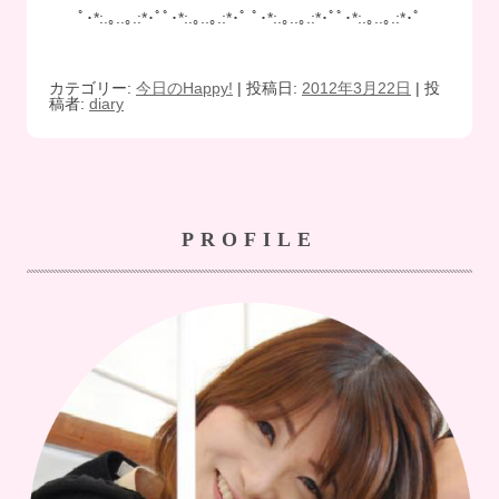
ﾟ･*:.｡..｡.:*･ﾟﾟ･*:.｡..｡.:*･ﾟ ﾟ･*:.｡..｡.:*･ﾟﾟ･*:.｡..｡.:*･ﾟ
カテゴリー:
今日のHappy!
| 投稿日:
2012年3月22日
|
投
稿者:
diary
PROFILE