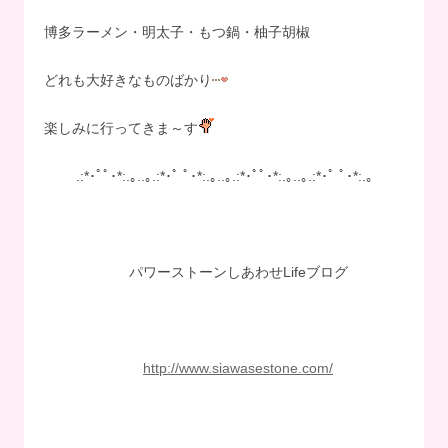
博多ラーメン・明太子・もつ鍋・柚子胡椒
どれも大好きなものばかり
楽しみに行ってきま～す
.:*･ﾟﾟ･*:.｡..｡.:*･ﾟ ﾟ･*:.｡..｡.:*･ﾟﾟ･*:.｡..｡.:*･ﾟ ﾟ･*:.｡
パワーストーンしあわせLifeブログ
http://www.siawasestone.com/