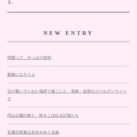
る。
NEW ENTRY
同期って、やっぱり特別
家族になろうよ
父が繋いでくれた場所で過ごした、長崎・佐賀のゴールデンウィー
ク
円山公園の桜と、咲きこぼれる記憶たち
豆腐日和東山文化をめぐる旅