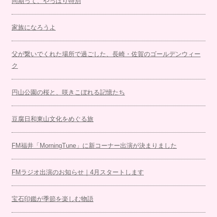
同期って、やっぱり特別
家族になろうよ
父が繋いでくれた場所で過ごした、長崎・佐賀のゴールデンウィー
ク
円山公園の桜と、咲きこぼれる記憶たち
豆腐日和東山文化をめぐる旅
FM福井「MorningTune」に新コーナー出演が決まりました
FMラジオ出演のお知らせ｜4月スタートします
宝石印鑑が季節を楽しむ物語