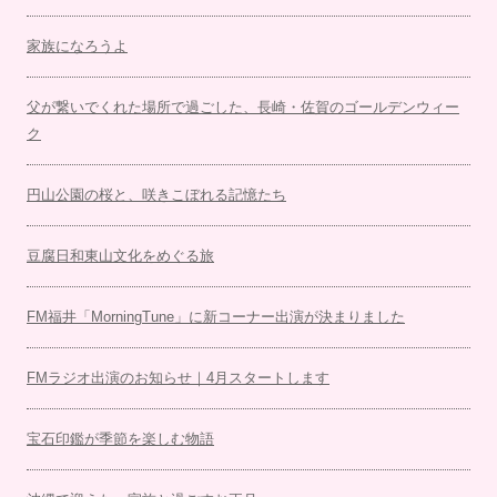
家族になろうよ
父が繋いでくれた場所で過ごした、長崎・佐賀のゴールデンウィー
ク
円山公園の桜と、咲きこぼれる記憶たち
豆腐日和東山文化をめぐる旅
FM福井「MorningTune」に新コーナー出演が決まりました
FMラジオ出演のお知らせ｜4月スタートします
宝石印鑑が季節を楽しむ物語