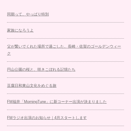
同期って、やっぱり特別
家族になろうよ
父が繋いでくれた場所で過ごした、長崎・佐賀のゴールデンウィー
ク
円山公園の桜と、咲きこぼれる記憶たち
豆腐日和東山文化をめぐる旅
FM福井「MorningTune」に新コーナー出演が決まりました
FMラジオ出演のお知らせ｜4月スタートします