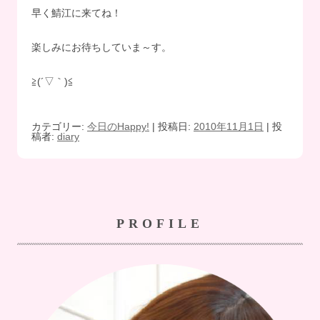
早く鯖江に来てね！
楽しみにお待ちしていま～す。
≧(´▽｀)≦
カテゴリー:
今日のHappy!
| 投稿日:
2010年11月1日
|
投
稿者:
diary
PROFILE