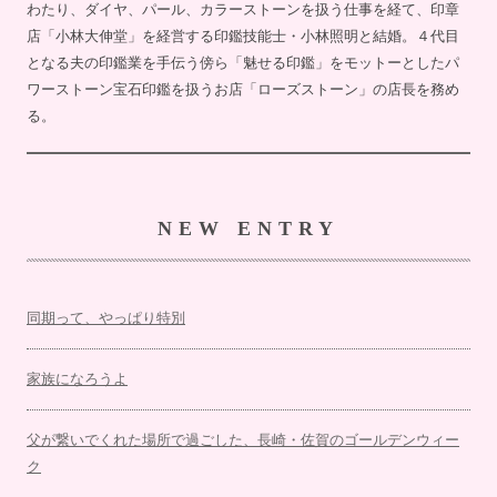
わたり、ダイヤ、パール、カラーストーンを扱う仕事を経て、印章
店「小林大伸堂」を経営する印鑑技能士・小林照明と結婚。４代目
となる夫の印鑑業を手伝う傍ら「魅せる印鑑」をモットーとしたパ
ワーストーン宝石印鑑を扱うお店「ローズストーン」の店長を務め
る。
NEW ENTRY
同期って、やっぱり特別
家族になろうよ
父が繋いでくれた場所で過ごした、長崎・佐賀のゴールデンウィー
ク