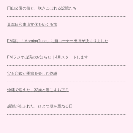
円山公園の桜と、咲きこぼれる記憶たち
豆腐日和東山文化をめぐる旅
FM福井「MorningTune」に新コーナー出演が決まりました
FMラジオ出演のお知らせ｜4月スタートします
宝石印鑑が季節を楽しむ物語
沖縄で迎えた、家族と過ごすお正月
感謝があふれた、ひとつ歳を重ねる日