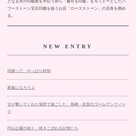
となる夫の印鑑業を手伝う傍ら「魅せる印鑑」をモットーとしたパ
ワーストーン宝石印鑑を扱うお店「ローズストーン」の店長を務め
る。
NEW ENTRY
同期って、やっぱり特別
家族になろうよ
父が繋いでくれた場所で過ごした、長崎・佐賀のゴールデンウィー
ク
円山公園の桜と、咲きこぼれる記憶たち