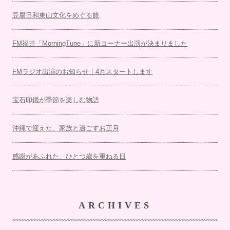
豆腐日和東山文化をめぐる旅
FM福井「MorningTune」に新コーナー出演が決まりました
FMラジオ出演のお知らせ｜4月スタートします
宝石印鑑が季節を楽しむ物語
沖縄で迎えた、家族と過ごすお正月
感謝があふれた、ひとつ歳を重ねる日
ARCHIVES