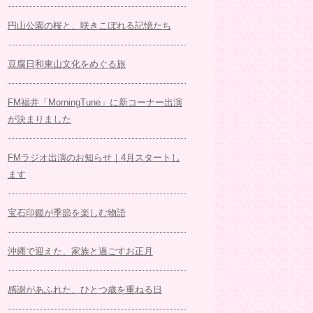
円山公園の桜と、咲きこぼれる記憶たち
豆腐日和東山文化をめぐる旅
FM福井「MorningTune」に新コーナー出演
が決まりました
FMラジオ出演のお知らせ｜4月スタートし
ます
宝石印鑑が季節を楽しむ物語
沖縄で迎えた、家族と過ごすお正月
感謝があふれた、ひとつ歳を重ねる日