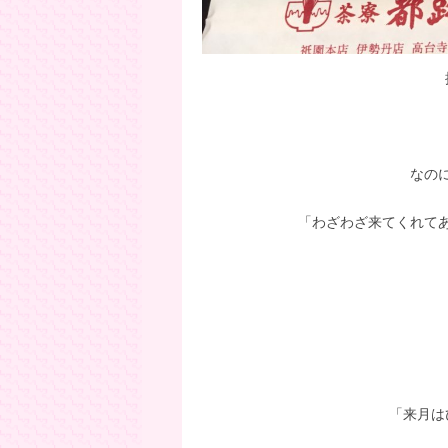
なの
「わざわざ来てくれて
「来月は