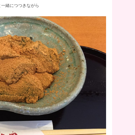
と一緒につつきながら
1
1
1
1
1
1
1
1
1
1
1
1
1
1
1
1
1
1
1
1
1
1
1
1
1
2
2
1
2
1
1
2
1
2
2
1
1
2
2
2
1
2
1
2
1
2
1
2
1
2
1
1
2
2
2
1
1
1
2
2
1
2
1
1
2
1
1
2
1
2
2
1
1
2
1
1
3
3
2
1
1
1
3
1
2
2
1
3
1
2
3
3
2
2
1
3
1
1
3
3
2
3
2
3
2
3
1
1
2
3
1
2
3
2
2
1
3
1
3
1
3
2
2
1
2
3
1
3
2
3
1
2
1
2
3
1
2
2
1
3
1
2
3
3
2
2
1
3
1
1
2
2
4
1
4
3
2
2
2
1
4
2
3
3
2
4
2
1
3
4
4
3
3
2
4
2
2
1
4
4
3
4
3
1
1
4
3
1
4
2
2
1
3
1
4
2
3
4
3
1
3
2
4
2
1
4
2
4
3
1
3
2
3
1
4
2
4
3
1
4
2
3
1
2
1
3
1
4
2
3
3
2
4
2
1
3
1
4
4
3
1
3
2
4
2
1
2
3
3
1
5
1
2
5
1
4
3
3
3
2
5
1
3
1
4
4
3
5
1
3
2
4
5
5
1
4
4
3
5
1
3
3
2
5
5
1
1
4
5
4
2
2
5
1
4
2
5
3
3
2
4
2
5
1
3
1
4
5
1
4
2
4
3
5
1
3
2
5
3
5
1
4
2
4
3
1
4
2
5
3
5
1
1
4
2
5
3
1
4
2
3
2
4
2
5
1
3
1
4
4
3
5
1
3
2
4
2
5
5
1
4
2
4
3
5
1
3
2
3
4
4
2
6
2
3
6
1
2
5
1
4
4
4
3
6
2
4
2
5
5
1
4
6
2
4
3
5
1
6
6
2
5
5
1
4
6
2
4
4
3
6
1
6
2
2
5
6
5
3
3
6
2
5
1
3
6
1
4
4
3
5
1
3
6
2
4
2
5
6
2
5
3
5
1
4
6
2
4
3
6
1
4
6
2
5
3
5
1
1
4
2
5
3
6
1
4
6
2
2
5
1
3
6
1
4
2
5
3
4
3
5
1
3
6
2
4
2
5
5
1
4
6
2
4
3
5
1
3
6
6
2
5
3
5
1
4
6
2
4
3
1
4
5
5
3
8
4
2
2
5
8
3
4
7
3
6
6
6
2
5
8
4
6
2
4
7
7
3
6
8
4
6
2
5
7
3
8
8
4
7
7
3
6
8
4
6
2
6
5
8
3
8
4
4
7
8
7
2
5
5
8
2
4
7
3
5
8
3
6
6
2
5
7
3
5
8
4
6
2
4
7
8
4
7
2
5
7
3
6
8
4
6
2
2
5
8
3
6
8
4
7
2
5
7
3
3
6
2
4
7
2
5
8
3
6
8
4
4
7
3
5
8
3
6
2
4
7
2
5
6
2
5
7
3
5
8
4
6
2
4
7
7
3
6
8
4
6
2
5
7
3
5
8
8
4
7
2
5
7
3
6
8
4
6
2
2
5
3
6
7
7
5
9
5
3
3
6
9
4
5
8
4
7
7
7
3
6
9
5
7
3
5
8
8
4
7
9
5
7
3
6
8
4
9
9
5
8
8
4
7
9
5
7
3
7
6
9
4
9
5
5
8
9
8
3
6
6
9
3
5
8
4
6
9
4
7
7
3
6
8
4
6
9
5
7
3
5
8
9
5
8
3
6
8
4
7
9
5
7
3
3
6
9
4
7
9
5
8
3
6
8
4
4
7
3
5
8
3
6
9
4
7
9
5
5
8
4
6
9
4
7
3
5
8
3
6
7
3
6
8
4
6
9
5
7
3
5
8
8
4
7
9
5
7
3
6
8
4
6
9
9
5
8
3
6
8
4
7
9
5
7
3
3
6
4
7
8
8
6
10
10
10
10
10
10
10
10
10
10
10
10
10
10
10
10
10
10
10
10
10
10
10
10
10
6
4
4
7
5
6
9
5
8
8
8
4
7
6
8
4
6
9
9
5
8
6
8
4
7
9
5
6
9
9
5
8
6
8
4
8
7
5
6
6
9
9
4
7
7
4
6
9
5
7
5
8
8
4
7
9
5
7
6
8
4
6
9
6
9
4
7
9
5
8
6
8
4
4
7
5
8
6
9
4
7
9
5
5
8
4
6
9
4
7
5
8
6
6
9
5
7
5
8
4
6
9
4
7
8
4
7
9
5
7
6
8
4
6
9
9
5
8
6
8
4
7
9
5
7
6
9
4
7
9
5
8
6
8
4
4
7
5
8
9
9
7
10
10
10
10
10
10
10
10
10
10
10
10
10
10
10
10
10
10
10
10
10
10
10
10
10
10
11
11
11
11
11
11
11
11
11
11
11
11
11
11
11
11
11
11
11
11
11
11
11
11
11
7
5
5
8
6
7
6
9
9
9
5
8
7
9
5
7
6
9
7
9
5
8
6
7
6
9
7
9
5
9
8
6
7
7
5
8
8
5
7
6
8
6
9
9
5
8
6
8
7
9
5
7
7
5
8
6
9
7
9
5
5
8
6
9
7
5
8
6
6
9
5
7
5
8
6
9
7
7
6
8
6
9
5
7
5
8
9
5
8
6
8
7
9
5
7
6
9
7
9
5
8
6
8
7
5
8
6
9
7
9
5
5
8
6
9
8
12
12
10
10
10
12
10
10
12
10
12
12
10
12
10
10
12
12
12
12
12
10
10
12
10
12
10
12
10
12
10
12
10
12
10
12
12
10
10
12
10
10
12
10
12
12
10
12
10
10
11
11
11
11
11
11
11
11
11
11
11
11
11
11
11
11
11
11
11
11
11
11
11
11
11
11
8
6
6
9
7
8
7
6
9
8
6
8
7
8
6
9
7
8
7
8
6
9
7
8
8
6
9
9
6
8
7
9
7
6
9
7
9
8
6
8
8
6
9
7
8
6
6
9
7
8
6
9
7
7
6
8
6
9
7
8
8
7
9
7
6
8
6
9
6
9
7
9
8
6
8
7
8
6
9
7
9
8
6
9
7
8
6
6
9
7
9
13
10
13
12
10
13
12
12
13
10
12
13
13
12
12
13
10
13
13
12
13
12
10
10
13
12
10
13
10
12
10
13
12
13
12
10
12
13
10
13
13
12
10
12
12
10
13
13
12
10
13
12
10
10
12
10
13
12
12
13
10
12
10
13
13
12
10
12
13
10
12
12
10
11
11
11
11
11
11
11
11
11
11
11
11
11
11
11
11
11
11
11
11
11
11
11
11
11
9
7
7
8
9
8
7
9
7
9
8
9
7
8
9
8
9
7
8
9
9
7
7
9
8
8
7
8
9
7
9
9
7
8
9
7
7
8
9
7
8
8
7
9
7
8
9
9
8
8
7
9
7
7
8
9
7
9
8
9
7
8
9
7
8
9
7
7
8
15
12
15
10
14
10
13
13
13
12
15
13
14
14
10
13
15
13
12
14
10
15
15
14
14
10
13
15
13
13
12
15
10
15
14
15
14
12
12
15
14
10
12
15
10
13
13
12
14
10
12
15
13
14
15
14
12
14
10
13
15
13
12
15
10
13
15
14
12
14
10
10
13
14
12
15
10
13
15
14
10
12
15
10
13
14
12
13
12
14
10
12
15
13
14
14
10
13
15
13
12
14
10
12
15
15
14
12
14
10
13
15
13
12
10
13
14
14
12
11
11
11
11
11
11
11
11
11
11
11
11
11
11
11
11
11
11
11
11
11
11
11
11
9
9
9
9
9
9
9
9
9
9
9
9
9
9
9
9
9
9
9
9
9
9
9
9
16
12
10
10
13
16
12
15
14
14
14
10
13
16
12
14
10
12
15
15
14
16
12
14
10
13
15
16
16
12
15
15
14
16
12
14
10
14
13
16
16
12
12
15
16
15
10
13
13
16
10
12
15
13
16
14
14
10
13
15
13
16
12
14
10
12
15
16
12
15
10
13
15
14
16
12
14
10
10
13
16
14
16
12
15
10
13
15
14
10
12
15
10
13
16
14
16
12
12
15
13
16
14
10
12
15
10
13
14
10
13
15
13
16
12
14
10
12
15
15
14
16
12
14
10
13
15
13
16
16
12
15
10
13
15
14
16
12
14
10
10
13
14
15
15
13
11
11
11
11
11
11
11
11
11
11
11
11
11
11
11
11
11
11
11
11
11
17
13
14
17
12
13
16
12
15
15
15
14
17
13
15
13
16
16
12
15
17
13
15
14
16
12
17
17
13
16
16
12
15
17
13
15
15
14
17
12
17
13
13
16
17
16
14
14
17
13
16
12
14
17
12
15
15
14
16
12
14
17
13
15
13
16
17
13
16
14
16
12
15
17
13
15
14
17
12
15
17
13
16
14
16
12
12
15
13
16
14
17
12
15
17
13
13
16
12
14
17
12
15
13
16
14
15
14
16
12
14
17
13
15
13
16
16
12
15
17
13
15
14
16
12
14
17
17
13
16
14
16
12
15
17
13
15
14
12
15
16
16
14
11
11
11
11
11
11
11
11
11
11
11
11
11
11
11
11
11
11
11
11
11
11
11
11
18
14
12
12
15
18
13
14
17
13
16
16
16
12
15
18
14
16
12
14
17
17
13
16
18
14
16
12
15
17
13
18
18
14
17
17
13
16
18
14
16
12
16
15
18
13
18
14
14
17
18
17
12
15
15
18
12
14
17
13
15
18
13
16
16
12
15
17
13
15
18
14
16
12
14
17
18
14
17
12
15
17
13
16
18
14
16
12
12
15
18
13
16
18
14
17
12
15
17
13
13
16
12
14
17
12
15
18
13
16
18
14
14
17
13
15
18
13
16
12
14
17
12
15
16
12
15
17
13
15
18
14
16
12
14
17
17
13
16
18
14
16
12
15
17
13
15
18
18
14
17
12
15
17
13
16
18
14
16
12
12
15
13
16
17
17
15
19
15
13
13
16
19
14
15
18
14
17
17
17
13
16
19
15
17
13
15
18
18
14
17
19
15
17
13
16
18
14
19
19
15
18
18
14
17
19
15
17
13
17
16
19
14
19
15
15
18
19
18
13
16
16
19
13
15
18
14
16
19
14
17
17
13
16
18
14
16
19
15
17
13
15
18
19
15
18
13
16
18
14
17
19
15
17
13
13
16
19
14
17
19
15
18
13
16
18
14
14
17
13
15
18
13
16
19
14
17
19
15
15
18
14
16
19
14
17
13
15
18
13
16
17
13
16
18
14
16
19
15
17
13
15
18
18
14
17
19
15
17
13
16
18
14
16
19
19
15
18
13
16
18
14
17
19
15
17
13
13
16
14
17
18
18
16
20
16
14
14
17
20
15
16
19
15
18
18
18
14
17
20
16
18
14
16
19
19
15
18
20
16
18
14
17
19
15
20
20
16
19
19
15
18
20
16
18
14
18
17
20
15
20
16
16
19
20
19
14
17
17
20
14
16
19
15
17
20
15
18
18
14
17
19
15
17
20
16
18
14
16
19
20
16
19
14
17
19
15
18
20
16
18
14
14
17
20
15
18
20
16
19
14
17
19
15
15
18
14
16
19
14
17
20
15
18
20
16
16
19
15
17
20
15
18
14
16
19
14
17
18
14
17
19
15
17
20
16
18
14
16
19
19
15
18
20
16
18
14
17
19
15
17
20
20
16
19
14
17
19
15
18
20
16
18
14
14
17
15
18
19
19
17
22
18
16
16
19
22
17
18
21
17
20
20
20
16
19
22
18
20
16
18
21
21
17
20
22
18
20
16
19
21
17
22
22
18
21
21
17
20
22
18
20
16
20
19
22
17
22
18
18
21
22
21
16
19
19
22
16
18
21
17
19
22
17
20
20
16
19
21
17
19
22
18
20
16
18
21
22
18
21
16
19
21
17
20
22
18
20
16
16
19
22
17
20
22
18
21
16
19
21
17
17
20
16
18
21
16
19
22
17
20
22
18
18
21
17
19
22
17
20
16
18
21
16
19
20
16
19
21
17
19
22
18
20
16
18
21
21
17
20
22
18
20
16
19
21
17
19
22
22
18
21
16
19
21
17
20
22
18
20
16
16
19
17
20
21
21
19
23
19
17
17
20
23
18
19
22
18
21
21
21
17
20
23
19
21
17
19
22
22
18
21
23
19
21
17
20
22
18
23
23
19
22
22
18
21
23
19
21
17
21
20
23
18
23
19
19
22
23
22
17
20
20
23
17
19
22
18
20
23
18
21
21
17
20
22
18
20
23
19
21
17
19
22
23
19
22
17
20
22
18
21
23
19
21
17
17
20
23
18
21
23
19
22
17
20
22
18
18
21
17
19
22
17
20
23
18
21
23
19
19
22
18
20
23
18
21
17
19
22
17
20
21
17
20
22
18
20
23
19
21
17
19
22
22
18
21
23
19
21
17
20
22
18
20
23
23
19
22
17
20
22
18
21
23
19
21
17
17
20
18
21
22
22
20
24
20
18
18
21
24
19
20
23
19
22
22
22
18
21
24
20
22
18
20
23
23
19
22
24
20
22
18
21
23
19
24
24
20
23
23
19
22
24
20
22
18
22
21
24
19
24
20
20
23
24
23
18
21
21
24
18
20
23
19
21
24
19
22
22
18
21
23
19
21
24
20
22
18
20
23
24
20
23
18
21
23
19
22
24
20
22
18
18
21
24
19
22
24
20
23
18
21
23
19
19
22
18
20
23
18
21
24
19
22
24
20
20
23
19
21
24
19
22
18
20
23
18
21
22
18
21
23
19
21
24
20
22
18
20
23
23
19
22
24
20
22
18
21
23
19
21
24
24
20
23
18
21
23
19
22
24
20
22
18
18
21
19
22
23
23
21
25
21
19
19
22
25
20
21
24
20
23
23
23
19
22
25
21
23
19
21
24
24
20
23
25
21
23
19
22
24
20
25
25
21
24
24
20
23
25
21
23
19
23
22
25
20
25
21
21
24
25
24
19
22
22
25
19
21
24
20
22
25
20
23
23
19
22
24
20
22
25
21
23
19
21
24
25
21
24
19
22
24
20
23
25
21
23
19
19
22
25
20
23
25
21
24
19
22
24
20
20
23
19
21
24
19
22
25
20
23
25
21
21
24
20
22
25
20
23
19
21
24
19
22
23
19
22
24
20
22
25
21
23
19
21
24
24
20
23
25
21
23
19
22
24
20
22
25
25
21
24
19
22
24
20
23
25
21
23
19
19
22
20
23
24
24
22
26
22
20
20
23
26
21
22
25
21
24
24
24
20
23
26
22
24
20
22
25
25
21
24
26
22
24
20
23
25
21
26
26
22
25
25
21
24
26
22
24
20
24
23
26
21
26
22
22
25
26
25
20
23
23
26
20
22
25
21
23
26
21
24
24
20
23
25
21
23
26
22
24
20
22
25
26
22
25
20
23
25
21
24
26
22
24
20
20
23
26
21
24
26
22
25
20
23
25
21
21
24
20
22
25
20
23
26
21
24
26
22
22
25
21
23
26
21
24
20
22
25
20
23
24
20
23
25
21
23
26
22
24
20
22
25
25
21
24
26
22
24
20
23
25
21
23
26
26
22
25
20
23
25
21
24
26
22
24
20
20
23
21
24
25
25
23
27
23
21
21
24
27
22
23
26
22
25
25
25
21
24
27
23
25
21
23
26
26
22
25
27
23
25
21
24
26
22
27
27
23
26
26
22
25
27
23
25
21
25
24
27
22
27
23
23
26
27
26
21
24
24
27
21
23
26
22
24
27
22
25
25
21
24
26
22
24
27
23
25
21
23
26
27
23
26
21
24
26
22
25
27
23
25
21
21
24
27
22
25
27
23
26
21
24
26
22
22
25
21
23
26
21
24
27
22
25
27
23
23
26
22
24
27
22
25
21
23
26
21
24
25
21
24
26
22
24
27
23
25
21
23
26
26
22
25
27
23
25
21
24
26
22
24
27
27
23
26
21
24
26
22
25
27
23
25
21
21
24
22
25
26
26
24
29
25
23
23
26
29
24
25
28
24
27
27
27
23
26
29
25
27
23
25
28
28
24
27
29
25
27
23
26
28
24
29
25
28
28
24
27
29
25
27
23
27
26
29
24
29
25
25
28
29
28
23
26
26
29
23
25
28
24
26
29
24
27
27
23
26
28
24
26
29
25
27
23
25
28
29
25
28
23
26
28
24
27
29
25
27
23
23
26
29
24
27
29
25
28
23
26
28
24
24
27
23
25
28
23
26
29
24
27
29
25
25
28
24
26
29
24
27
23
25
28
23
26
27
23
26
28
24
26
29
25
27
23
25
28
28
24
27
29
25
27
23
26
28
24
26
29
25
28
23
26
28
24
27
29
25
27
23
23
26
24
27
28
28
26
30
26
24
24
27
30
25
26
29
25
28
28
28
24
27
30
26
28
24
26
29
25
28
30
26
28
24
27
29
25
30
26
29
29
25
28
30
26
28
24
28
27
30
25
30
26
26
29
30
29
24
27
27
30
24
26
29
25
27
30
25
28
28
24
27
29
25
27
30
26
28
24
26
29
26
29
24
27
29
25
28
30
26
28
24
24
27
30
25
28
30
26
29
24
27
29
25
25
28
24
26
29
24
27
30
25
28
30
26
26
29
25
27
30
25
28
24
26
29
24
27
28
24
27
29
25
27
30
26
28
24
26
29
25
28
30
26
28
24
27
29
25
27
30
26
29
24
27
29
25
28
30
26
28
24
24
27
25
28
29
29
27
27
25
25
28
31
26
27
30
26
29
29
25
28
31
27
29
25
27
30
26
29
27
29
25
28
30
26
31
27
30
30
26
29
27
29
25
29
28
31
26
27
27
30
31
30
25
28
28
31
25
27
30
26
28
31
26
29
25
28
30
26
28
31
27
29
25
27
30
27
30
25
28
30
26
29
27
29
25
25
28
31
26
29
27
30
25
28
30
26
26
29
25
27
30
25
28
31
26
29
27
27
30
26
28
31
26
29
25
27
30
25
28
29
25
28
30
26
28
31
27
29
25
27
30
26
29
27
29
25
28
30
26
28
31
27
30
25
28
30
26
29
27
29
25
25
28
26
29
30
30
28
28
26
26
29
27
28
27
30
30
26
29
28
30
26
28
31
27
30
28
30
26
29
27
28
31
27
30
28
30
26
30
29
27
28
28
31
31
26
29
26
28
31
27
29
27
30
26
29
27
29
28
30
26
28
31
28
31
26
29
27
30
28
30
26
26
29
27
30
28
31
26
29
27
27
30
26
28
31
26
29
27
30
28
28
31
27
29
27
30
26
28
31
26
29
26
29
27
29
28
30
26
28
31
27
30
28
30
26
29
27
29
28
31
26
29
27
30
28
30
26
26
29
27
30
31
31
29
27
27
30
28
29
28
31
27
30
29
27
29
28
31
29
27
30
28
29
28
31
29
27
31
30
28
29
27
30
27
29
28
30
28
31
27
30
28
30
29
27
29
29
27
30
28
31
29
27
27
30
28
31
29
27
30
28
28
31
27
29
27
30
28
31
29
28
30
28
31
27
29
27
30
27
30
28
30
29
27
29
28
31
29
27
30
28
30
29
27
30
28
31
29
27
27
30
28
31
30
28
28
31
29
30
29
28
30
28
30
29
30
28
31
29
30
29
30
28
31
29
30
28
31
28
30
29
29
28
31
29
30
28
30
30
28
31
29
30
28
28
31
29
30
28
31
29
28
30
28
31
29
30
29
29
28
30
28
31
28
31
29
30
28
30
29
30
28
31
29
30
28
31
29
30
28
28
31
29
30
31
30
30
31
30
31
31
30
30
30
31
30
31
30
30
31
30
30
31
30
30
31
30
30
30
31
30
31
30
31
30
31
30
31
31
31
31
31
31
31
31
31
31
31
31
31
31
31