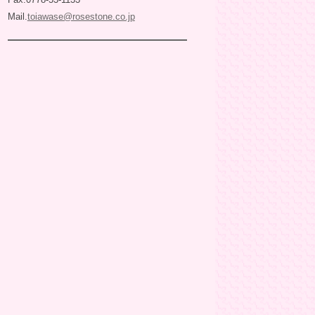
Mail.
toiawase@rosestone.co.jp