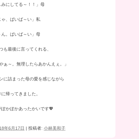
しみにしてる～！！」母
じゃ、ばいば～い」私
うん。ばいば～い」母
つも最後に言ってくれる、
やぁ～。無理したらあかんえぇ。」
ンに詰まった母の愛を感じながら
井に帰ってきました。
がぽかぽかあったかいです💖
018年6月17日
|
投稿者:
小林美和子