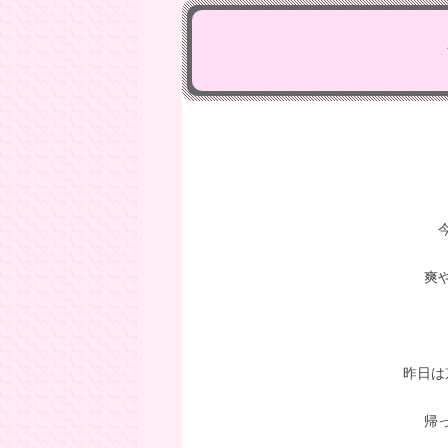
爽
昨日は
帰