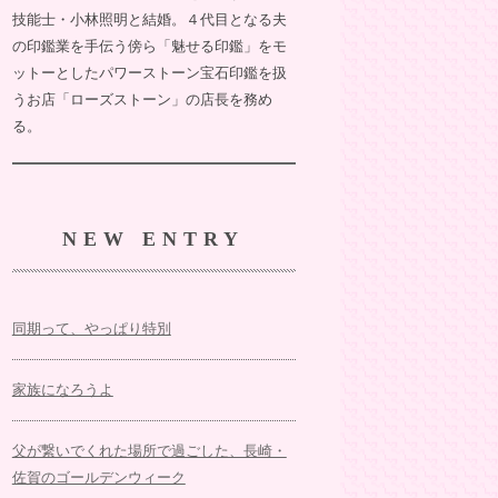
技能士・小林照明と結婚。４代目となる夫
の印鑑業を手伝う傍ら「魅せる印鑑」をモ
ットーとしたパワーストーン宝石印鑑を扱
うお店「ローズストーン」の店長を務め
る。
NEW ENTRY
同期って、やっぱり特別
家族になろうよ
父が繋いでくれた場所で過ごした、長崎・
佐賀のゴールデンウィーク