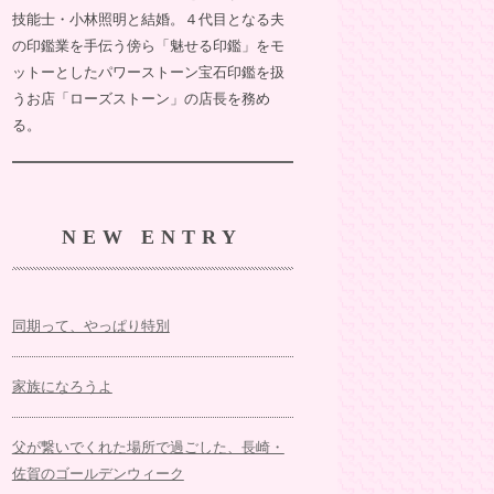
技能士・小林照明と結婚。４代目となる夫
の印鑑業を手伝う傍ら「魅せる印鑑」をモ
ットーとしたパワーストーン宝石印鑑を扱
うお店「ローズストーン」の店長を務め
る。
NEW ENTRY
同期って、やっぱり特別
家族になろうよ
父が繋いでくれた場所で過ごした、長崎・
佐賀のゴールデンウィーク