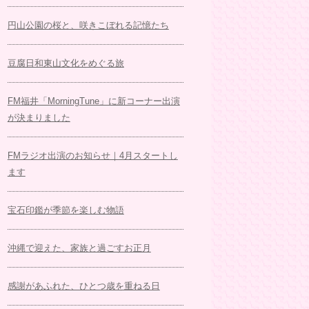
円山公園の桜と、咲きこぼれる記憶たち
豆腐日和東山文化をめぐる旅
FM福井「MorningTune」に新コーナー出演
が決まりました
FMラジオ出演のお知らせ｜4月スタートし
ます
宝石印鑑が季節を楽しむ物語
沖縄で迎えた、家族と過ごすお正月
感謝があふれた、ひとつ歳を重ねる日