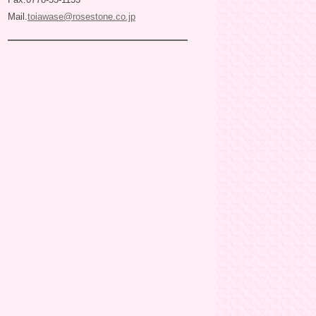
Mail.
toiawase@rosestone.co.jp