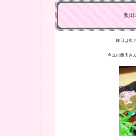
飯田
昨日は東
今立の飯田さ