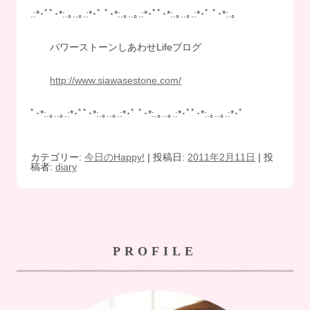
.:*･ﾟﾟ･*:.｡..｡.:*･ﾟ ﾟ･*:.｡..｡.:*･ﾟﾟ･*:.｡..｡.:*･ﾟ ﾟ･*:.｡
パワーストーンしあわせLifeブログ
http://www.siawasestone.com/
ﾟ･*:.｡..｡.:*･ﾟﾟ･*:.｡..｡.:*･ﾟ ﾟ･*:.｡..｡.:*･ﾟﾟ･*:.｡..｡.:*･ﾟ
カテゴリー:
今日のHappy!
| 投稿日:
2011年2月11日
|
投
稿者:
diary
PROFILE