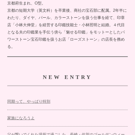
京都府生まれ、O型。
京都の短期大学（英文科）を卒業後、商社の宝石部に配属。2年半に
わたり、ダイヤ、パール、カラーストーンを扱う仕事を経て、印章
店「小林大伸堂」を経営する印鑑技能士・小林照明と結婚。４代目
となる夫の印鑑業を手伝う傍ら「魅せる印鑑」をモットーとしたパ
ワーストーン宝石印鑑を扱うお店「ローズストーン」の店長を務め
る。
NEW ENTRY
同期って、やっぱり特別
家族になろうよ
父が繋いでくれた場所で過ごした、長崎・佐賀のゴールデンウィー