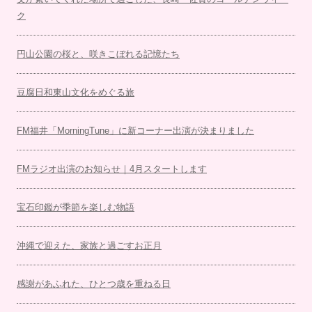
ク
円山公園の桜と、咲きこぼれる記憶たち
豆腐日和東山文化をめぐる旅
FM福井「MorningTune」に新コーナー出演が決まりました
FMラジオ出演のお知らせ｜4月スタートします
宝石印鑑が季節を楽しむ物語
沖縄で迎えた、家族と過ごすお正月
感謝があふれた、ひとつ歳を重ねる日