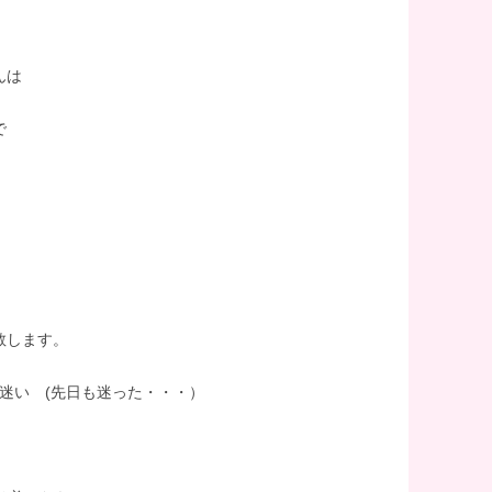
んは
で
敬します。
迷い (先日も迷った・・・）