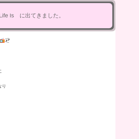
ife Is に出てきました。
に
なり