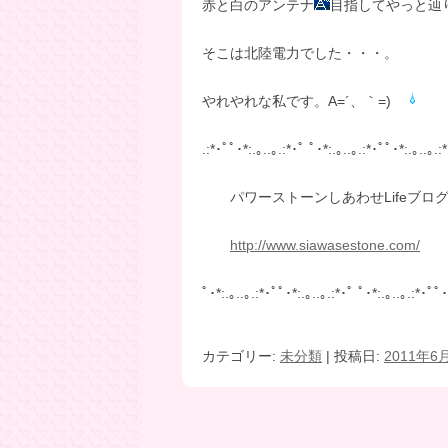
赤と白のアンテナ
目指してやっと辿
そこは北陸電力でした・・・。
やれやれな私です。A=´、｀=)ゞ
.:*･ﾟﾟ･*:.｡..｡.:*･ﾟ ﾟ･*:.｡..｡.:*･ﾟﾟ･*:.｡..｡.:
パワーストーンしあわせLifeブロ
http://www.siawasestone.com/
ﾟ･*:.｡..｡.:*･ﾟﾟ･*:.｡..｡.:*･ﾟ ﾟ･*:.｡..｡.:*･ﾟﾟ･
カテゴリー:
未分類
| 投稿日:
2011年6