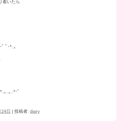
り着いたら
*･ﾟ ﾟ･*:.｡
グ
*:.｡..｡.:*･ﾟ
月24日
|
投稿者:
diary