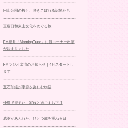
円山公園の桜と、咲きこぼれる記憶たち
豆腐日和東山文化をめぐる旅
FM福井「MorningTune」に新コーナー出演
が決まりました
FMラジオ出演のお知らせ｜4月スタートし
ます
宝石印鑑が季節を楽しむ物語
沖縄で迎えた、家族と過ごすお正月
感謝があふれた、ひとつ歳を重ねる日