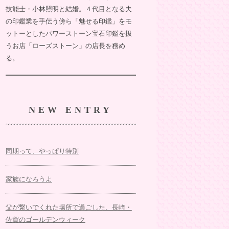
技能士・小林照明と結婚。４代目となる夫
の印鑑業を手伝う傍ら「魅せる印鑑」をモ
ットーとしたパワーストーン宝石印鑑を扱
うお店「ローズストーン」の店長を務め
る。
NEW ENTRY
同期って、やっぱり特別
家族になろうよ
父が繋いでくれた場所で過ごした、長崎・
佐賀のゴールデンウィーク