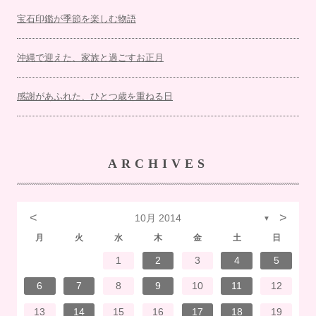
宝石印鑑が季節を楽しむ物語
沖縄で迎えた、家族と過ごすお正月
感謝があふれた、ひとつ歳を重ねる日
ARCHIVES
<
>
10月 2014
▼
月
火
水
木
金
土
日
7
3
1
1
4
7
2
3
6
2
5
5
5
1
4
7
3
5
1
3
6
6
2
5
7
3
5
1
4
6
2
7
7
3
6
6
2
5
7
3
5
1
5
4
7
2
7
3
3
6
7
3
6
1
4
4
7
1
3
6
2
4
7
2
5
5
1
4
6
2
4
7
3
5
1
3
6
7
3
6
1
4
6
2
5
7
3
5
1
1
4
7
2
7
3
6
1
4
6
2
2
5
1
3
6
1
4
7
2
5
7
3
3
6
2
4
7
2
5
1
3
6
1
4
5
1
4
6
2
4
7
3
5
1
3
6
6
2
5
7
3
5
1
4
6
2
4
7
7
3
6
1
4
6
2
5
7
3
5
1
1
4
2
5
6
6
4
1
2
3
4
5
14
10
14
10
13
12
12
12
14
10
12
10
13
13
12
14
10
12
13
14
14
10
13
13
12
14
10
12
12
14
14
10
10
13
14
10
13
14
10
13
14
12
12
13
14
10
12
10
13
14
10
13
13
12
14
10
12
14
14
10
13
13
12
10
13
14
12
14
10
10
13
14
12
10
13
12
13
14
10
12
10
13
13
12
14
10
12
13
14
14
10
13
13
12
14
10
12
12
13
13
11
11
11
11
11
11
11
11
11
11
11
11
11
11
11
11
11
11
11
11
11
11
8
8
9
9
8
8
9
8
9
9
8
9
8
8
9
9
8
9
8
8
9
8
8
9
8
9
9
8
8
9
9
9
8
8
8
9
8
9
8
9
8
9
8
8
9
6
7
8
9
10
11
12
21
17
15
15
18
21
16
17
20
16
19
19
19
15
18
21
17
19
15
17
20
20
16
19
21
17
19
15
18
20
16
21
21
17
20
20
16
19
21
17
19
15
19
18
21
16
21
17
17
20
21
17
20
15
18
18
21
15
17
20
16
18
21
16
19
19
15
18
20
16
18
21
17
19
15
17
20
21
17
20
15
18
20
16
19
21
17
19
15
15
18
21
16
21
17
20
15
18
20
16
16
19
15
17
20
15
18
21
16
19
21
17
17
20
16
18
21
16
19
15
17
20
15
18
19
15
18
20
16
18
21
17
19
15
17
20
20
16
19
21
17
19
15
18
20
16
18
21
21
17
20
15
18
20
16
19
21
17
19
15
15
18
16
19
20
20
18
13
14
15
16
17
18
19