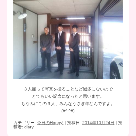
３人揃って写真を撮ることなど滅多にないので
とてもいい記念になったと思います。
ちなみにこの３人、みんなうさぎ年なんですよ。
(#^.^#)
カテゴリー:
今日のHappy!
| 投稿日:
2014年10月24日
|
投
稿者:
diary