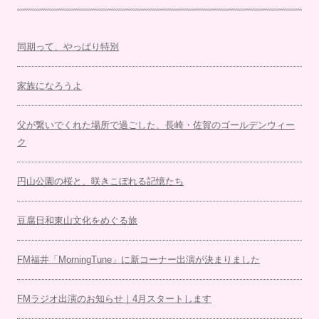
同期って、やっぱり特別
家族になろうよ
父が繋いでくれた場所で過ごした、長崎・佐賀のゴールデンウィー
ク
円山公園の桜と、咲きこぼれる記憶たち
豆腐日和東山文化をめぐる旅
FM福井「MorningTune」に新コーナー出演が決まりました
FMラジオ出演のお知らせ｜4月スタートします