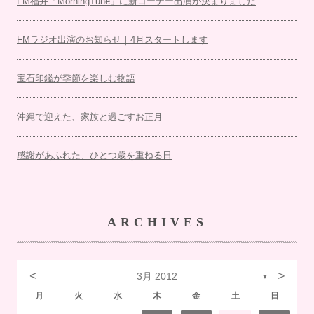
FM福井「MorningTune」に新コーナー出演が決まりました
FMラジオ出演のお知らせ｜4月スタートします
宝石印鑑が季節を楽しむ物語
沖縄で迎えた、家族と過ごすお正月
感謝があふれた、ひとつ歳を重ねる日
ARCHIVES
<
>
3月 2012
▼
月
火
水
木
金
土
日