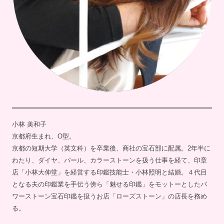
小林 美和子
京都府生まれ、O型。
京都の短期大学（英文科）を卒業後、商社の宝石部に配属。2年半に
わたり、ダイヤ、パール、カラーストーンを扱う仕事を経て、印章
店「小林大伸堂」を経営する印鑑技能士・小林照明と結婚。４代目
となる夫の印鑑業を手伝う傍ら「魅せる印鑑」をモットーとしたパ
ワーストーン宝石印鑑を扱うお店「ローズストーン」の店長を務め
る。