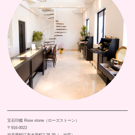
宝石印鑑 Rose stone（ローズストーン）
〒916-0022
福井県鯖江市水落町2-28-29（→
地図
）