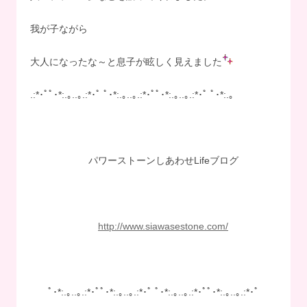
我が子ながら
大人になったな～と息子が眩しく見えました
.:*･ﾟﾟ･*:.｡..｡.:*･ﾟ ﾟ･*:.｡..｡.:*･ﾟﾟ･*:.｡..｡.:*･ﾟ ﾟ･*:.｡
パワーストーンしあわせLifeブログ
http://www.siawasestone.com/
ﾟ･*:.｡..｡.:*･ﾟﾟ･*:.｡..｡.:*･ﾟ ﾟ･*:.｡..｡.:*･ﾟﾟ･*:.｡..｡.:*･ﾟ