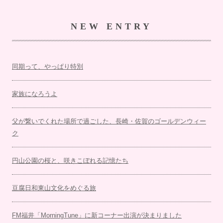
NEW ENTRY
同期って、やっぱり特別
家族になろうよ
父が繋いでくれた場所で過ごした、長崎・佐賀のゴールデンウィー
ク
円山公園の桜と、咲きこぼれる記憶たち
豆腐日和東山文化をめぐる旅
FM福井「MorningTune」に新コーナー出演が決まりました