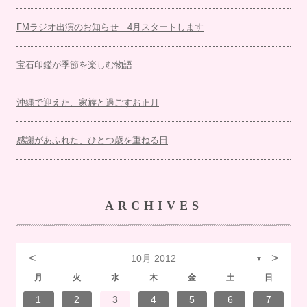
FMラジオ出演のお知らせ｜4月スタートします
宝石印鑑が季節を楽しむ物語
沖縄で迎えた、家族と過ごすお正月
感謝があふれた、ひとつ歳を重ねる日
ARCHIVES
<
>
10月 2012
▼
月
火
水
木
金
土
日
7
3
1
1
4
7
2
3
6
2
5
5
5
1
4
7
3
5
1
3
6
6
2
5
7
3
5
1
4
6
2
7
7
3
6
6
2
5
7
3
5
1
5
4
7
2
7
3
3
6
7
3
6
1
4
4
7
1
3
6
2
4
7
2
5
5
1
4
6
2
4
7
3
5
1
3
6
7
3
6
1
4
6
2
5
7
3
5
1
1
4
7
2
5
7
3
6
1
4
6
2
2
5
1
3
6
1
4
7
2
5
7
3
3
6
2
4
2
5
1
3
6
1
4
5
1
4
6
2
4
7
3
5
1
3
6
6
2
5
7
3
5
1
4
6
2
4
7
7
3
6
1
4
6
2
5
7
3
5
1
1
4
2
5
6
6
4
1
2
3
4
5
6
7