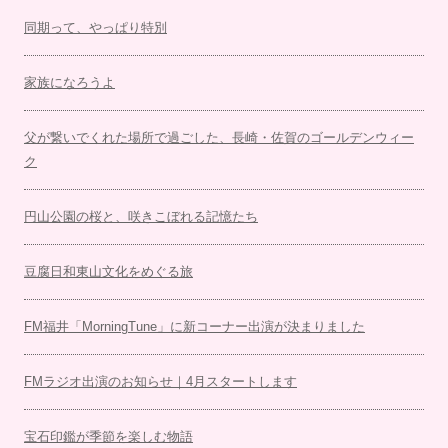
同期って、やっぱり特別
家族になろうよ
父が繋いでくれた場所で過ごした、長崎・佐賀のゴールデンウィー
ク
円山公園の桜と、咲きこぼれる記憶たち
豆腐日和東山文化をめぐる旅
FM福井「MorningTune」に新コーナー出演が決まりました
FMラジオ出演のお知らせ｜4月スタートします
宝石印鑑が季節を楽しむ物語