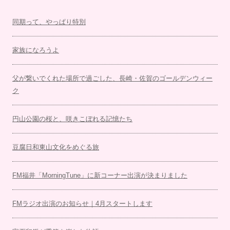
同期って、やっぱり特別
家族になろうよ
父が繋いでくれた場所で過ごした、長崎・佐賀のゴールデンウィー
ク
円山公園の桜と、咲きこぼれる記憶たち
豆腐日和東山文化をめぐる旅
FM福井「MorningTune」に新コーナー出演が決まりました
FMラジオ出演のお知らせ｜4月スタートします