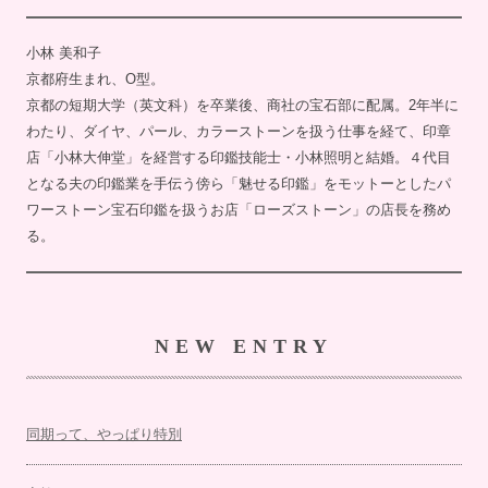
小林 美和子
京都府生まれ、O型。
京都の短期大学（英文科）を卒業後、商社の宝石部に配属。2年半に
わたり、ダイヤ、パール、カラーストーンを扱う仕事を経て、印章
店「小林大伸堂」を経営する印鑑技能士・小林照明と結婚。４代目
となる夫の印鑑業を手伝う傍ら「魅せる印鑑」をモットーとしたパ
ワーストーン宝石印鑑を扱うお店「ローズストーン」の店長を務め
る。
NEW ENTRY
同期って、やっぱり特別