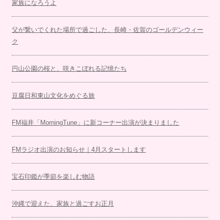
家族になろうよ
父が繋いでくれた場所で過ごした、長崎・佐賀のゴールデンウィー
ク
円山公園の桜と、咲きこぼれる記憶たち
豆腐日和東山文化をめぐる旅
FM福井「MorningTune」に新コーナー出演が決まりました
FMラジオ出演のお知らせ｜4月スタートします
宝石印鑑が季節を楽しむ物語
沖縄で迎えた、家族と過ごすお正月