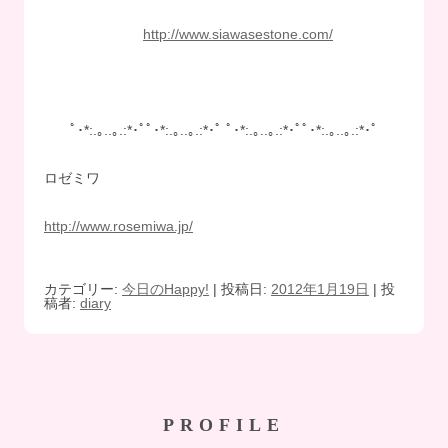
http://www.siawasestone.com/
ﾟ･*:.｡..｡.:*･ﾟﾟ･*:.｡..｡.:*･ﾟ ﾟ･*:.｡..｡.:*･ﾟﾟ･*:.｡..｡.:*･ﾟ
ロゼミワ
http://www.rosemiwa.jp/
カテゴリー:
今日のHappy!
| 投稿日:
2012年1月19日
|
投
稿者:
diary
PROFILE