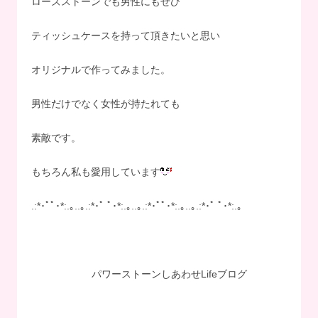
ローズストーンでも男性にもぜひ
ティッシュケースを持って頂きたいと思い
オリジナルで作ってみました。
男性だけでなく女性が持たれても
素敵です。
もちろん私も愛用しています
.:*･ﾟﾟ･*:.｡..｡.:*･ﾟ ﾟ･*:.｡..｡.:*･ﾟﾟ･*:.｡..｡.:*･ﾟ ﾟ･*:.｡
パワーストーンしあわせLifeブログ