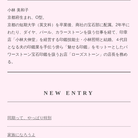
小林 美和子
京都府生まれ、O型。
京都の短期大学（英文科）を卒業後、商社の宝石部に配属。2年半に
わたり、ダイヤ、パール、カラーストーンを扱う仕事を経て、印章
店「小林大伸堂」を経営する印鑑技能士・小林照明と結婚。４代目
となる夫の印鑑業を手伝う傍ら「魅せる印鑑」をモットーとしたパ
ワーストーン宝石印鑑を扱うお店「ローズストーン」の店長を務め
る。
NEW ENTRY
同期って、やっぱり特別
家族になろうよ