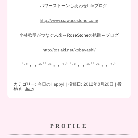
パワーストーンしあわせLifeブログ
http://www.siawasestone.com/
小林稔明がつなぐ未来～RoseStoneの軌跡～ブログ
http://tosiaki.net/kobayashi/
ﾟ･*:.｡..｡.:*･ﾟﾟ･*:.｡..｡.:*･ﾟ ﾟ･*:.｡..｡.:*･ﾟﾟ･*:.｡..｡.:*･ﾟ
カテゴリー:
今日のHappy!
| 投稿日:
2012年8月20日
|
投
稿者:
diary
PROFILE