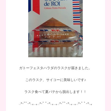
ガトーフェスタハラダのラスクが届きました。
このラスク、サイコーに美味しいです♪
ラスク食べて夏バテから脱出します！！
.:*･ﾟﾟ･*:.｡..｡.:*･ﾟ ﾟ･*:.｡..｡.:*･ﾟﾟ･*:.｡..｡.:*･ﾟ ﾟ･*:.｡