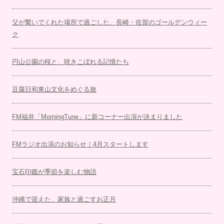
父が繋いでくれた場所で過ごした、長崎・佐賀のゴールデンウィー
ク
円山公園の桜と、咲きこぼれる記憶たち
豆腐日和東山文化をめぐる旅
FM福井「MorningTune」に新コーナー出演が決まりました
FMラジオ出演のお知らせ｜4月スタートします
宝石印鑑が季節を楽しむ物語
沖縄で迎えた、家族と過ごすお正月