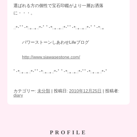
選ばれる方の個性で宝石印鑑がより一層お洒落
に・・・。
.:*･ﾟﾟ･*:.｡..｡.:*･ﾟ ﾟ･*:.｡..｡.:*･ﾟﾟ･*:.｡..｡.:*･ﾟ ﾟ･*:.｡
パワーストーンしあわせLifeブログ
http://www.siawasestone.com/
ﾟ･*:.｡..｡.:*･ﾟﾟ･*:.｡..｡.:*･ﾟ ﾟ･*:.｡..｡.:*･ﾟﾟ･*:.｡..｡.:*･ﾟ
カテゴリー:
未分類
| 投稿日:
2010年12月25日
|
投稿者:
diary
PROFILE