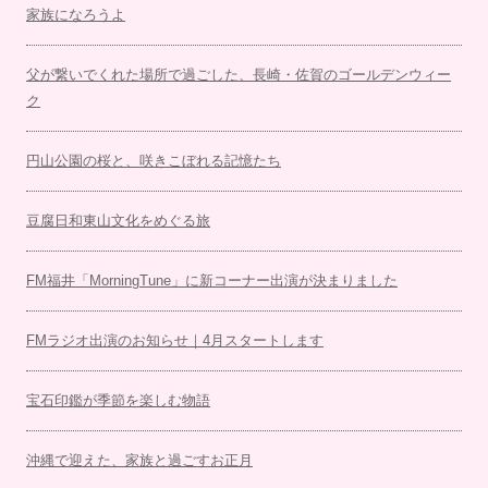
家族になろうよ
父が繋いでくれた場所で過ごした、長崎・佐賀のゴールデンウィー
ク
円山公園の桜と、咲きこぼれる記憶たち
豆腐日和東山文化をめぐる旅
FM福井「MorningTune」に新コーナー出演が決まりました
FMラジオ出演のお知らせ｜4月スタートします
宝石印鑑が季節を楽しむ物語
沖縄で迎えた、家族と過ごすお正月