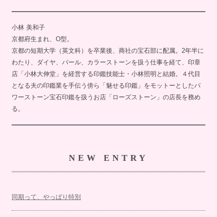
小林 美和子
京都府生まれ、O型。
京都の短期大学（英文科）を卒業後、商社の宝石部に配属。2年半に
わたり、ダイヤ、パール、カラーストーンを扱う仕事を経て、印章
店「小林大伸堂」を経営する印鑑技能士・小林照明と結婚。４代目
となる夫の印鑑業を手伝う傍ら「魅せる印鑑」をモットーとしたパ
ワーストーン宝石印鑑を扱うお店「ローズストーン」の店長を務め
る。
NEW ENTRY
同期って、やっぱり特別