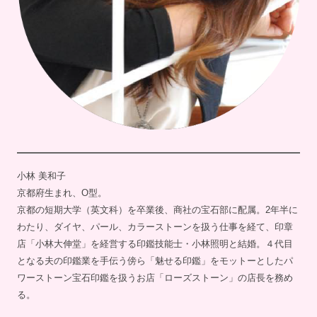
小林 美和子
京都府生まれ、O型。
京都の短期大学（英文科）を卒業後、商社の宝石部に配属。2年半に
わたり、ダイヤ、パール、カラーストーンを扱う仕事を経て、印章
店「小林大伸堂」を経営する印鑑技能士・小林照明と結婚。４代目
となる夫の印鑑業を手伝う傍ら「魅せる印鑑」をモットーとしたパ
ワーストーン宝石印鑑を扱うお店「ローズストーン」の店長を務め
る。