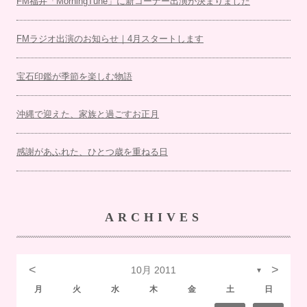
FM福井「MorningTune」に新コーナー出演が決まりました
FMラジオ出演のお知らせ｜4月スタートします
宝石印鑑が季節を楽しむ物語
沖縄で迎えた、家族と過ごすお正月
感謝があふれた、ひとつ歳を重ねる日
ARCHIVES
<
>
10月 2011
▼
月
火
水
木
金
土
日