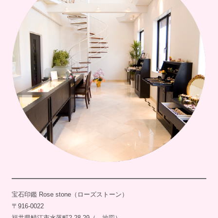
宝石印鑑 Rose stone（ローズストーン）
〒916-0022
福井県鯖江市水落町2-28-29（→
地図
）