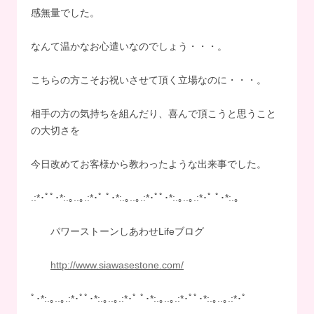
感無量でした。
なんて温かなお心遣いなのでしょう・・・。
こちらの方こそお祝いさせて頂く立場なのに・・・。
相手の方の気持ちを組んだり、喜んで頂こうと思うこと
の大切さを
今日改めてお客様から教わったような出来事でした。
.:*･ﾟﾟ･*:.｡..｡.:*･ﾟ ﾟ･*:.｡..｡.:*･ﾟﾟ･*:.｡..｡.:*･ﾟ ﾟ･*:.｡
パワーストーンしあわせLifeブログ
http://www.siawasestone.com/
ﾟ･*:.｡..｡.:*･ﾟﾟ･*:.｡..｡.:*･ﾟ ﾟ･*:.｡..｡.:*･ﾟﾟ･*:.｡..｡.:*･ﾟ