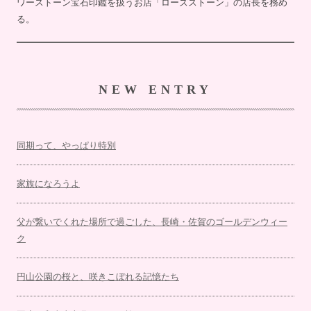
ワーストーン宝石印鑑を扱うお店「ローズストーン」の店長を務め
る。
NEW ENTRY
同期って、やっぱり特別
家族になろうよ
父が繋いでくれた場所で過ごした、長崎・佐賀のゴールデンウィー
ク
円山公園の桜と、咲きこぼれる記憶たち