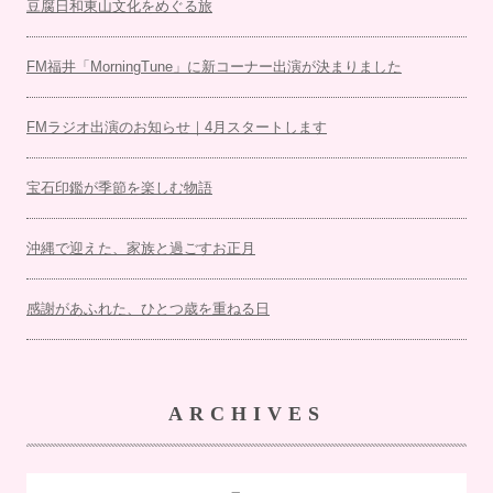
豆腐日和東山文化をめぐる旅
FM福井「MorningTune」に新コーナー出演が決まりました
FMラジオ出演のお知らせ｜4月スタートします
宝石印鑑が季節を楽しむ物語
沖縄で迎えた、家族と過ごすお正月
感謝があふれた、ひとつ歳を重ねる日
ARCHIVES