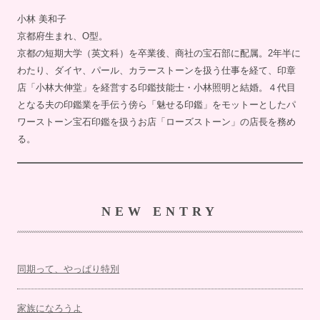
小林 美和子
京都府生まれ、O型。
京都の短期大学（英文科）を卒業後、商社の宝石部に配属。2年半に
わたり、ダイヤ、パール、カラーストーンを扱う仕事を経て、印章
店「小林大伸堂」を経営する印鑑技能士・小林照明と結婚。４代目
となる夫の印鑑業を手伝う傍ら「魅せる印鑑」をモットーとしたパ
ワーストーン宝石印鑑を扱うお店「ローズストーン」の店長を務め
る。
NEW ENTRY
同期って、やっぱり特別
家族になろうよ