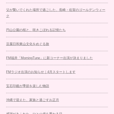
父が繋いでくれた場所で過ごした、長崎・佐賀のゴールデンウィー
ク
円山公園の桜と、咲きこぼれる記憶たち
豆腐日和東山文化をめぐる旅
FM福井「MorningTune」に新コーナー出演が決まりました
FMラジオ出演のお知らせ｜4月スタートします
宝石印鑑が季節を楽しむ物語
沖縄で迎えた、家族と過ごすお正月
感謝があふれた、ひとつ歳を重ねる日