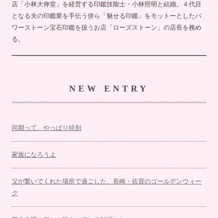
店「小林大伸堂」を経営する印鑑技能士・小林照明と結婚。４代目
となる夫の印鑑業を手伝う傍ら「魅せる印鑑」をモットーとしたパ
ワーストーン宝石印鑑を扱うお店「ローズストーン」の店長を務め
る。
NEW ENTRY
同期って、やっぱり特別
家族になろうよ
父が繋いでくれた場所で過ごした、長崎・佐賀のゴールデンウィー
ク