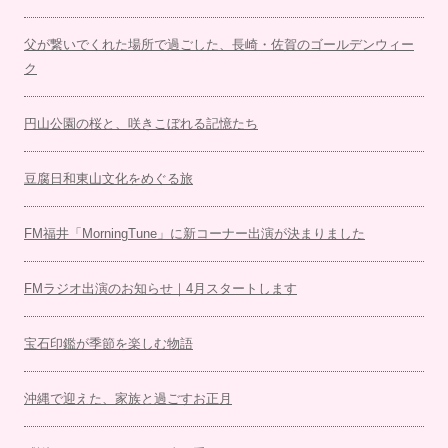
父が繋いでくれた場所で過ごした、長崎・佐賀のゴールデンウィー
ク
円山公園の桜と、咲きこぼれる記憶たち
豆腐日和東山文化をめぐる旅
FM福井「MorningTune」に新コーナー出演が決まりました
FMラジオ出演のお知らせ｜4月スタートします
宝石印鑑が季節を楽しむ物語
沖縄で迎えた、家族と過ごすお正月