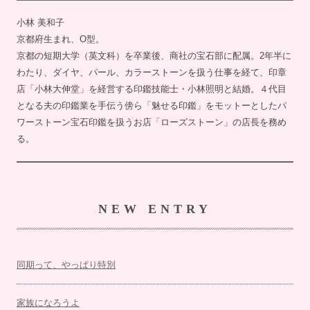
小林 美和子
京都府生まれ、O型。
京都の短期大学（英文科）を卒業後、商社の宝石部に配属。2年半に
わたり、ダイヤ、パール、カラーストーンを扱う仕事を経て、印章
店「小林大伸堂」を経営する印鑑技能士・小林照明と結婚。４代目
となる夫の印鑑業を手伝う傍ら「魅せる印鑑」をモットーとしたパ
ワーストーン宝石印鑑を扱うお店「ローズストーン」の店長を務め
る。
NEW ENTRY
同期って、やっぱり特別
家族になろうよ