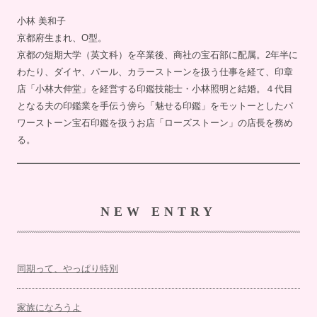
小林 美和子
京都府生まれ、O型。
京都の短期大学（英文科）を卒業後、商社の宝石部に配属。2年半に
わたり、ダイヤ、パール、カラーストーンを扱う仕事を経て、印章
店「小林大伸堂」を経営する印鑑技能士・小林照明と結婚。４代目
となる夫の印鑑業を手伝う傍ら「魅せる印鑑」をモットーとしたパ
ワーストーン宝石印鑑を扱うお店「ローズストーン」の店長を務め
る。
NEW ENTRY
同期って、やっぱり特別
家族になろうよ