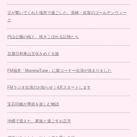
父が繋いでくれた場所で過ごした、長崎・佐賀のゴールデンウィー
ク
円山公園の桜と、咲きこぼれる記憶たち
豆腐日和東山文化をめぐる旅
FM福井「MorningTune」に新コーナー出演が決まりました
FMラジオ出演のお知らせ｜4月スタートします
宝石印鑑が季節を楽しむ物語
沖縄で迎えた、家族と過ごすお正月