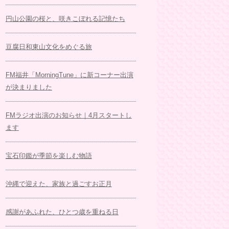
円山公園の桜と、咲きこぼれる記憶たち
豆腐日和東山文化をめぐる旅
FM福井「MorningTune」に新コーナー出演
が決まりました
FMラジオ出演のお知らせ｜4月スタートし
ます
宝石印鑑が季節を楽しむ物語
沖縄で迎えた、家族と過ごすお正月
感謝があふれた、ひとつ歳を重ねる日