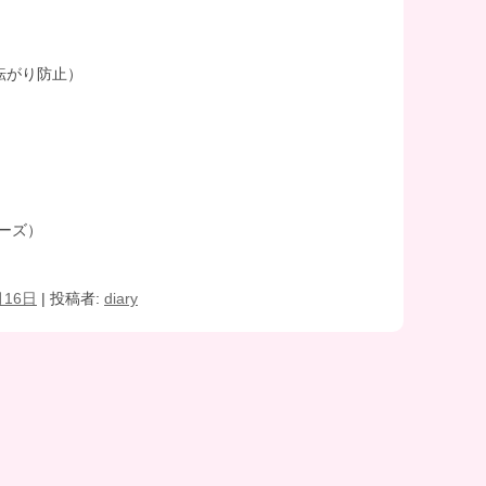
転がり防止）
ーズ）
月16日
|
投稿者:
diary