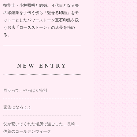
技能士・小林照明と結婚。４代目となる夫
の印鑑業を手伝う傍ら「魅せる印鑑」をモ
ットーとしたパワーストーン宝石印鑑を扱
うお店「ローズストーン」の店長を務め
る。
NEW ENTRY
同期って、やっぱり特別
家族になろうよ
父が繋いでくれた場所で過ごした、長崎・
佐賀のゴールデンウィーク