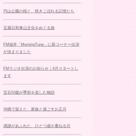
円山公園の桜と、咲きこぼれる記憶たち
豆腐日和東山文化をめぐる旅
FM福井「MorningTune」に新コーナー出演
が決まりました
FMラジオ出演のお知らせ｜4月スタートし
ます
宝石印鑑が季節を楽しむ物語
沖縄で迎えた、家族と過ごすお正月
感謝があふれた、ひとつ歳を重ねる日