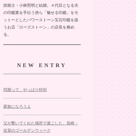
技能士・小林照明と結婚。４代目となる夫
の印鑑業を手伝う傍ら「魅せる印鑑」をモ
ットーとしたパワーストーン宝石印鑑を扱
うお店「ローズストーン」の店長を務め
る。
NEW ENTRY
同期って、やっぱり特別
家族になろうよ
父が繋いでくれた場所で過ごした、長崎・
佐賀のゴールデンウィーク