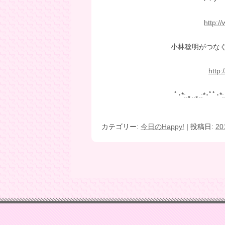
http:/
小林稔明がつなぐ未
http:
ﾟ･*:.｡..｡.:*･ﾟﾟ･*:
カテゴリー:
今日のHappy!
| 投稿日:
2