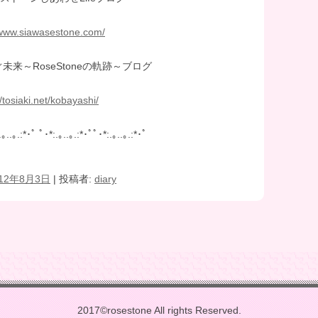
/www.siawasestone.com/
来～RoseStoneの軌跡～ブログ
//tosiaki.net/kobayashi/
.｡..｡.:*･ﾟ ﾟ･*:.｡..｡.:*･ﾟﾟ･*:.｡..｡.:*･ﾟ
012年8月3日
|
投稿者:
diary
2017©rosestone All rights Reserved.