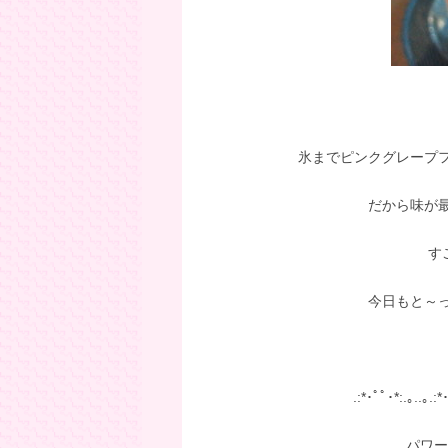
氷までピンクグレープ
だから味が
す
今日もと～
.:*･ﾟﾟ･*:.｡..｡.:*
パワースト