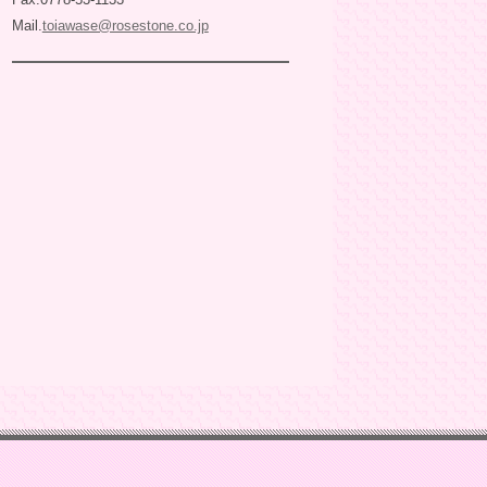
Mail.
toiawase@rosestone.co.jp