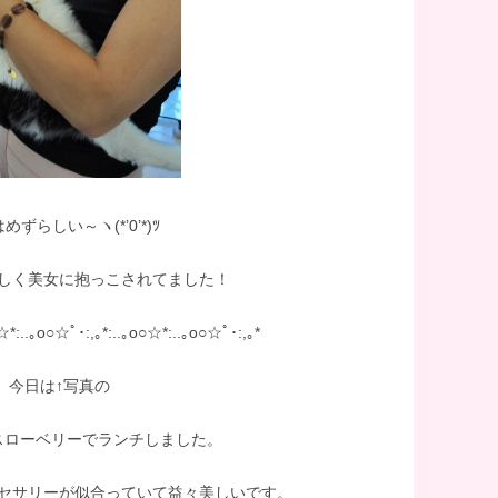
めずらしい～ヽ(*’0’*)ﾂ
しく美女に抱っこされてました！
○☆*:..｡o○☆ﾟ･:,｡*:..｡o○☆*:..｡o○☆ﾟ･:,｡*
今日は↑写真の
スローベリーでランチしました。
セサリーが似合っていて益々美しいです。