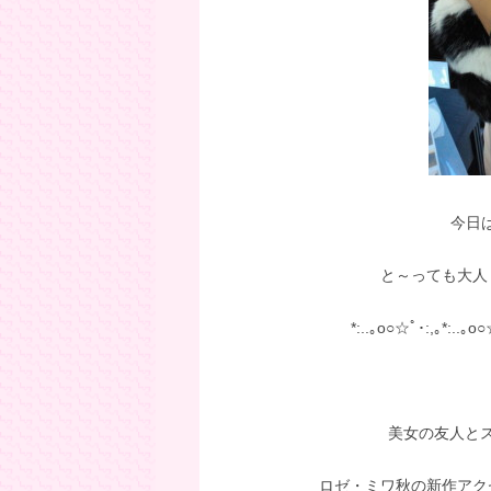
今日は
と～っても大人
*:..｡o○☆ﾟ･:,｡*:..｡o
美女の友人と
ロゼ・ミワ秋の新作アク