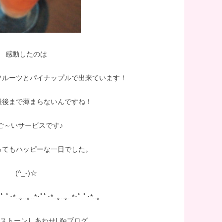
感動したのは
フルーツとパイナップルで出来ています！
最後まで薄まらないんですね！
ご～いサービスです♪
ってもハッピーな一日でした。
(^_-)☆
･ﾟ ﾟ･*:.｡..｡.:*･ﾟﾟ･*:.｡..｡.:*･ﾟ ﾟ･*:.｡
ーンしあわせLifeブログ