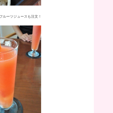
フルーツジュースも注文！
1
1
1
1
1
1
1
1
1
1
1
1
1
1
1
1
1
1
1
1
1
1
1
1
1
2
2
1
2
1
1
2
1
2
2
1
1
2
2
2
1
2
1
2
1
2
1
2
1
2
1
1
2
2
2
1
1
1
2
2
1
2
1
1
2
1
1
2
1
2
2
1
1
2
1
1
3
3
2
1
1
1
3
1
2
2
1
3
1
2
3
3
2
2
1
3
1
1
3
3
2
3
2
3
2
3
1
1
2
3
1
2
3
2
2
1
3
1
3
1
3
2
2
1
2
3
1
3
2
3
2
1
2
3
1
2
2
1
3
1
2
3
3
2
2
1
3
1
1
2
2
4
1
4
3
2
2
2
1
4
2
3
3
2
4
2
1
3
4
4
3
3
2
4
2
2
1
4
4
3
4
3
1
1
4
3
1
4
2
2
1
3
1
4
2
3
4
3
1
3
2
4
2
1
4
2
4
3
1
3
2
3
1
4
2
4
3
1
4
3
1
2
1
3
1
4
2
3
3
2
4
2
1
3
1
4
4
3
1
3
2
4
2
1
2
3
3
1
5
1
2
5
1
4
3
3
3
2
5
1
3
1
4
4
3
5
1
3
2
4
5
5
1
4
4
3
5
1
3
3
2
5
5
1
1
4
5
1
4
2
2
5
1
4
2
5
3
3
2
4
2
5
1
3
1
4
5
1
4
2
4
3
5
1
3
2
5
3
5
1
4
2
4
3
1
4
2
5
3
5
1
1
4
2
5
1
4
2
3
2
4
2
5
1
3
1
4
4
3
5
1
3
2
4
2
5
5
1
4
2
4
3
5
1
3
2
3
4
4
2
6
2
3
6
1
2
5
1
4
4
4
3
6
2
4
2
5
5
1
4
6
2
4
3
5
1
6
6
2
5
5
1
4
6
2
4
4
3
6
1
6
2
2
5
6
2
5
3
3
6
2
5
1
3
6
1
4
4
3
5
1
3
6
2
4
2
5
6
2
5
3
5
1
4
6
2
4
3
6
1
4
6
2
5
3
5
1
1
4
2
5
3
6
1
4
6
2
2
5
1
3
6
1
2
5
3
4
3
5
1
3
6
2
4
2
5
5
1
4
6
2
4
3
5
1
3
6
6
2
5
3
5
1
4
6
2
4
3
1
4
5
5
3
8
4
2
2
5
8
3
4
7
3
6
6
6
2
5
8
4
6
2
4
7
7
3
6
8
4
6
2
5
7
3
8
8
4
7
7
3
6
8
4
6
2
6
5
8
3
8
4
4
7
8
4
7
2
5
5
8
2
4
7
3
5
8
3
6
6
2
5
7
3
5
8
4
6
2
4
7
8
4
7
2
5
7
3
6
8
4
6
2
2
5
8
3
6
8
4
7
2
5
7
3
3
6
2
4
7
2
5
8
3
6
8
4
4
7
3
5
8
3
2
4
7
2
5
6
2
5
7
3
5
8
4
6
2
4
7
7
3
6
8
4
6
2
5
7
3
5
8
8
4
7
2
5
7
3
6
8
4
6
2
2
5
3
6
7
7
5
9
5
3
3
6
9
4
5
8
4
7
7
7
3
6
9
5
7
3
5
8
8
4
7
9
5
7
3
6
8
4
9
9
5
8
8
4
7
9
5
7
3
7
6
9
4
9
5
5
8
9
5
8
3
6
6
9
3
5
8
4
6
9
4
7
7
3
6
8
4
6
9
5
7
3
5
8
9
5
8
3
6
8
4
7
9
5
7
3
3
6
9
4
7
9
5
8
3
6
8
4
4
7
3
5
8
3
6
9
4
7
9
5
5
8
4
6
9
4
3
5
8
3
6
7
3
6
8
4
6
9
5
7
3
5
8
8
4
7
9
5
7
3
6
8
4
6
9
9
5
8
3
6
8
4
7
9
5
7
3
3
6
4
7
8
8
6
10
10
10
10
10
10
10
10
10
10
10
10
10
10
10
10
10
10
10
10
10
10
10
10
10
6
4
4
7
5
6
9
5
8
8
8
4
7
6
8
4
6
9
9
5
8
6
8
4
7
9
5
6
9
9
5
8
6
8
4
8
7
5
6
6
9
6
9
4
7
7
4
6
9
5
7
5
8
8
4
7
9
5
7
6
8
4
6
9
6
9
4
7
9
5
8
6
8
4
4
7
5
8
6
9
4
7
9
5
5
8
4
6
9
4
7
5
8
6
6
9
5
7
5
4
6
9
4
7
8
4
7
9
5
7
6
8
4
6
9
9
5
8
6
8
4
7
9
5
7
6
9
4
7
9
5
8
6
8
4
4
7
5
8
9
9
7
10
10
10
10
10
10
10
10
10
10
10
10
10
10
10
10
10
10
10
10
10
10
10
10
10
10
11
11
11
11
11
11
11
11
11
11
11
11
11
11
11
11
11
11
11
11
11
11
11
11
11
7
5
5
8
6
7
6
9
9
9
5
8
7
9
5
7
6
9
7
9
5
8
6
7
6
9
7
9
5
9
8
6
7
7
7
5
8
8
5
7
6
8
6
9
9
5
8
6
8
7
9
5
7
7
5
8
6
9
7
9
5
5
8
6
9
7
5
8
6
6
9
5
7
5
8
6
9
7
7
6
8
6
5
7
5
8
9
5
8
6
8
7
9
5
7
6
9
7
9
5
8
6
8
7
5
8
6
9
7
9
5
5
8
6
9
8
12
12
10
10
10
12
10
10
12
10
12
12
10
12
10
10
12
12
12
12
12
10
10
12
10
12
10
12
10
12
10
12
10
12
10
12
12
10
12
10
10
12
10
12
12
10
12
10
10
11
11
11
11
11
11
11
11
11
11
11
11
11
11
11
11
11
11
11
11
11
11
11
11
11
11
8
6
6
9
7
8
7
6
9
8
6
8
7
8
6
9
7
8
7
8
6
9
7
8
8
8
6
9
9
6
8
7
9
7
6
9
7
9
8
6
8
8
6
9
7
8
6
6
9
7
8
6
9
7
7
6
8
6
9
7
8
8
7
9
7
6
8
6
9
6
9
7
9
8
6
8
7
8
6
9
7
9
8
6
9
7
8
6
6
9
7
9
13
10
13
12
10
13
12
12
13
10
12
13
13
12
12
13
10
13
13
12
13
12
10
10
13
12
10
13
10
12
10
13
12
13
12
10
12
13
10
13
13
12
10
12
12
10
13
13
12
10
13
12
10
10
12
10
13
12
12
13
10
12
10
13
13
12
10
12
13
10
12
12
10
11
11
11
11
11
11
11
11
11
11
11
11
11
11
11
11
11
11
11
11
11
11
11
11
9
7
7
8
9
8
7
9
7
9
8
9
7
8
9
8
9
7
8
9
9
9
7
7
9
8
8
7
8
9
7
9
9
7
8
9
7
7
8
9
7
8
8
7
9
7
8
9
9
8
8
7
9
7
7
8
9
7
9
8
9
7
8
9
7
8
9
7
7
8
15
12
15
10
14
10
13
13
13
12
15
13
14
14
10
13
15
13
12
14
10
15
15
14
14
10
13
15
13
13
12
15
10
15
14
15
14
12
12
15
14
10
12
15
10
13
13
12
14
10
12
15
13
14
15
14
12
14
10
13
15
13
12
15
10
13
15
14
12
14
10
10
13
14
12
15
10
13
15
14
10
12
15
10
14
12
13
12
14
10
12
15
13
14
14
10
13
15
13
12
14
10
12
15
15
14
12
14
10
13
15
13
12
10
13
14
14
12
11
11
11
11
11
11
11
11
11
11
11
11
11
11
11
11
11
11
11
11
11
11
11
11
11
9
9
9
9
9
9
9
9
9
9
9
9
9
9
9
9
9
9
9
9
9
9
9
9
16
12
10
10
13
16
12
15
14
14
14
10
13
16
12
14
10
12
15
15
14
16
12
14
10
13
15
16
16
12
15
15
14
16
12
14
10
14
13
16
16
12
12
15
16
12
15
10
13
13
16
10
12
15
13
16
14
14
10
13
15
13
16
12
14
10
12
15
16
12
15
10
13
15
14
16
12
14
10
10
13
16
14
16
12
15
10
13
15
14
10
12
15
10
13
16
14
16
12
12
15
13
16
10
12
15
10
13
14
10
13
15
13
16
12
14
10
12
15
15
14
16
12
14
10
13
15
13
16
16
12
15
10
13
15
14
16
12
14
10
10
13
14
15
15
13
11
11
11
11
11
11
11
11
11
11
11
11
11
11
11
11
11
11
11
11
11
17
13
14
17
12
13
16
12
15
15
15
14
17
13
15
13
16
16
12
15
17
13
15
14
16
12
17
17
13
16
16
12
15
17
13
15
15
14
17
12
17
13
13
16
17
13
16
14
14
17
13
16
12
14
17
12
15
15
14
16
12
14
17
13
15
13
16
17
13
16
14
16
12
15
17
13
15
14
17
12
15
17
13
16
14
16
12
12
15
13
16
14
17
12
15
17
13
13
16
12
14
17
12
13
16
14
15
14
16
12
14
17
13
15
13
16
16
12
15
17
13
15
14
16
12
14
17
17
13
16
14
16
12
15
17
13
15
14
12
15
16
16
14
11
11
11
11
11
11
11
11
11
11
11
11
11
11
11
11
11
11
11
11
11
11
11
11
18
14
12
12
15
18
13
14
17
13
16
16
16
12
15
18
14
16
12
14
17
17
13
16
18
14
16
12
15
17
13
18
18
14
17
17
13
16
18
14
16
12
16
15
18
13
18
14
14
17
18
14
17
12
15
15
18
12
14
17
13
15
18
13
16
16
12
15
17
13
15
18
14
16
12
14
17
18
14
17
12
15
17
13
16
18
14
16
12
12
15
18
13
16
18
14
17
12
15
17
13
13
16
12
14
17
12
15
18
13
16
18
14
14
17
13
15
18
13
12
14
17
12
15
16
12
15
17
13
15
18
14
16
12
14
17
17
13
16
18
14
16
12
15
17
13
15
18
18
14
17
12
15
17
13
16
18
14
16
12
12
15
13
16
17
17
15
19
15
13
13
16
19
14
15
18
14
17
17
17
13
16
19
15
17
13
15
18
18
14
17
19
15
17
13
16
18
14
19
19
15
18
18
14
17
19
15
17
13
17
16
19
14
19
15
15
18
19
15
18
13
16
16
19
13
15
18
14
16
19
14
17
17
13
16
18
14
16
19
15
17
13
15
18
19
15
18
13
16
18
14
17
19
15
17
13
13
16
19
14
17
19
15
18
13
16
18
14
14
17
13
15
18
13
16
19
14
17
19
15
15
18
14
16
19
14
13
15
18
13
16
17
13
16
18
14
16
19
15
17
13
15
18
18
14
17
19
15
17
13
16
18
14
16
19
19
15
18
13
16
18
14
17
19
15
17
13
13
16
14
17
18
18
16
20
16
14
14
17
20
15
16
19
15
18
18
18
14
17
20
16
18
14
16
19
19
15
18
20
16
18
14
17
19
15
20
20
16
19
19
15
18
20
16
18
14
18
17
20
15
20
16
16
19
20
16
19
14
17
17
20
14
16
19
15
17
20
15
18
18
14
17
19
15
17
20
16
18
14
16
19
20
16
19
14
17
19
15
18
20
16
18
14
14
17
20
15
18
20
16
19
14
17
19
15
15
18
14
16
19
14
17
20
15
18
20
16
16
19
15
17
20
15
14
16
19
14
17
18
14
17
19
15
17
20
16
18
14
16
19
19
15
18
20
16
18
14
17
19
15
17
20
20
16
19
14
17
19
15
18
20
16
18
14
14
17
15
18
19
19
17
22
18
16
16
19
22
17
18
21
17
20
20
20
16
19
22
18
20
16
18
21
21
17
20
22
18
20
16
19
21
17
22
22
18
21
21
17
20
22
18
20
16
20
19
22
17
22
18
18
21
22
18
21
16
19
19
22
16
18
21
17
19
22
17
20
20
16
19
21
17
19
22
18
20
16
18
21
22
18
21
16
19
21
17
20
22
18
20
16
16
19
22
17
20
22
18
21
16
19
21
17
17
20
16
18
21
16
19
22
17
20
22
18
18
21
17
19
22
17
16
18
21
16
19
20
16
19
21
17
19
22
18
20
16
18
21
21
17
20
22
18
20
16
19
21
17
19
22
22
18
21
16
19
21
17
20
22
18
20
16
16
19
17
20
21
21
19
23
19
17
17
20
23
18
19
22
18
21
21
21
17
20
23
19
21
17
19
22
22
18
21
23
19
21
17
20
22
18
23
23
19
22
22
18
21
23
19
21
17
21
20
23
18
23
19
19
22
23
19
22
17
20
20
23
17
19
22
18
20
23
18
21
21
17
20
22
18
20
23
19
21
17
19
22
23
19
22
17
20
22
18
21
23
19
21
17
17
20
23
18
21
23
19
22
17
20
22
18
18
21
17
19
22
17
20
23
18
21
23
19
19
22
18
20
23
18
17
19
22
17
20
21
17
20
22
18
20
23
19
21
17
19
22
22
18
21
23
19
21
17
20
22
18
20
23
23
19
22
17
20
22
18
21
23
19
21
17
17
20
18
21
22
22
20
24
20
18
18
21
24
19
20
23
19
22
22
22
18
21
24
20
22
18
20
23
23
19
22
24
20
22
18
21
23
19
24
24
20
23
23
19
22
24
20
22
18
22
21
24
19
24
20
20
23
24
20
23
18
21
21
24
18
20
23
19
21
24
19
22
22
18
21
23
19
21
24
20
22
18
20
23
24
20
23
18
21
23
19
22
24
20
22
18
18
21
24
19
22
24
20
23
18
21
23
19
19
22
18
20
23
18
21
24
19
22
24
20
20
23
19
21
24
19
18
20
23
18
21
22
18
21
23
19
21
24
20
22
18
20
23
23
19
22
24
20
22
18
21
23
19
21
24
24
20
23
18
21
23
19
22
24
20
22
18
18
21
19
22
23
23
21
25
21
19
19
22
25
20
21
24
20
23
23
23
19
22
25
21
23
19
21
24
24
20
23
25
21
23
19
22
24
20
25
25
21
24
24
20
23
25
21
23
19
23
22
25
20
25
21
21
24
25
21
24
19
22
22
25
19
21
24
20
22
25
20
23
23
19
22
24
20
22
25
21
23
19
21
24
25
21
24
19
22
24
20
23
25
21
23
19
19
22
25
20
23
25
21
24
19
22
24
20
20
23
19
21
24
19
22
25
20
23
25
21
21
24
20
22
25
20
19
21
24
19
22
23
19
22
24
20
22
25
21
23
19
21
24
24
20
23
25
21
23
19
22
24
20
22
25
25
21
24
19
22
24
20
23
25
21
23
19
19
22
20
23
24
24
22
26
22
20
20
23
26
21
22
25
21
24
24
24
20
23
26
22
24
20
22
25
25
21
24
26
22
24
20
23
25
21
26
26
22
25
25
21
24
26
22
24
20
24
23
26
21
26
22
22
25
26
22
25
20
23
23
26
20
22
25
21
23
26
21
24
24
20
23
25
21
23
26
22
24
20
22
25
26
22
25
20
23
25
21
24
26
22
24
20
20
23
26
21
24
26
22
25
20
23
25
21
21
24
20
22
25
20
23
26
21
24
26
22
22
25
21
23
26
21
20
22
25
20
23
24
20
23
25
21
23
26
22
24
20
22
25
25
21
24
26
22
24
20
23
25
21
23
26
26
22
25
20
23
25
21
24
26
22
24
20
20
23
21
24
25
25
23
27
23
21
21
24
27
22
23
26
22
25
25
25
21
24
27
23
25
21
23
26
26
22
25
27
23
25
21
24
26
22
27
27
23
26
26
22
25
27
23
25
21
25
24
27
22
27
23
23
26
27
23
26
21
24
24
27
21
23
26
22
24
27
22
25
25
21
24
26
22
24
27
23
25
21
23
26
27
23
26
21
24
26
22
25
27
23
25
21
21
24
27
22
25
27
23
26
21
24
26
22
22
25
21
23
26
21
24
27
22
25
27
23
23
26
22
24
27
22
21
23
26
21
24
25
21
24
26
22
24
27
23
25
21
23
26
26
22
25
27
23
25
21
24
26
22
24
27
27
23
26
21
24
26
22
25
27
23
25
21
21
24
22
25
26
26
24
29
25
23
23
26
29
24
25
28
24
27
27
27
23
26
29
25
27
23
25
28
28
24
27
29
25
27
23
26
28
24
29
25
28
28
24
27
29
25
27
23
27
26
29
24
29
25
25
28
29
25
28
23
26
26
29
23
25
28
24
26
29
24
27
27
23
26
28
24
26
29
25
27
23
25
28
29
25
28
23
26
28
24
27
29
25
27
23
23
26
29
24
27
29
25
28
23
26
28
24
24
27
23
25
28
23
26
29
24
27
29
25
25
28
24
26
29
24
23
25
28
23
26
27
23
26
28
24
26
29
25
27
23
25
28
28
24
27
29
25
27
23
26
28
24
26
29
25
28
23
26
28
24
27
29
25
27
23
23
26
24
27
28
28
26
30
26
24
24
27
30
25
26
29
25
28
28
28
24
27
30
26
28
24
26
29
25
28
30
26
28
24
27
29
25
30
26
29
29
25
28
30
26
28
24
28
27
30
25
30
26
26
29
30
26
29
24
27
27
30
24
26
29
25
27
30
25
28
28
24
27
29
25
27
30
26
28
24
26
29
26
29
24
27
29
25
28
30
26
28
24
24
27
30
25
28
30
26
29
24
27
29
25
25
28
24
26
29
24
27
30
25
28
30
26
26
29
25
27
30
25
24
26
29
24
27
28
24
27
29
25
27
30
26
28
24
26
29
25
28
30
26
28
24
27
29
25
27
30
26
29
24
27
29
25
28
30
26
28
24
24
27
25
28
29
29
27
27
25
25
28
31
26
27
30
26
29
29
25
28
31
27
29
25
27
30
26
29
27
29
25
28
30
26
31
27
30
30
26
29
27
29
25
29
28
31
26
27
27
30
31
27
30
25
28
28
31
25
27
30
26
28
31
26
29
25
28
30
26
28
31
27
29
25
27
30
27
30
25
28
30
26
29
27
29
25
25
28
31
26
29
27
30
25
28
30
26
26
29
25
27
30
25
28
31
26
29
27
27
30
26
28
31
26
25
27
30
25
28
29
25
28
30
26
28
31
27
29
25
27
30
26
29
27
29
25
28
30
26
28
31
27
30
25
28
30
26
29
27
29
25
25
28
26
29
30
30
28
28
26
26
29
27
28
27
30
30
26
29
28
30
26
28
31
27
30
28
30
26
29
27
28
31
27
30
28
30
26
30
29
27
28
28
31
28
31
26
29
26
28
31
27
29
27
30
26
29
27
29
28
30
26
28
31
28
31
26
29
27
30
28
30
26
26
29
27
30
28
31
26
29
27
27
30
26
28
31
26
29
27
30
28
28
31
27
29
27
26
28
31
26
29
26
29
27
29
28
30
26
28
31
27
30
28
30
26
29
27
29
28
31
26
29
27
30
28
30
26
26
29
27
30
31
31
29
27
27
30
28
29
28
31
27
30
29
27
29
28
31
29
27
30
28
29
28
31
29
27
31
30
28
29
29
27
30
27
29
28
30
28
31
27
30
28
30
29
27
29
29
27
30
28
31
29
27
27
30
28
31
29
27
30
28
28
31
27
29
27
30
28
31
29
28
30
28
27
29
27
30
27
30
28
30
29
27
29
28
31
29
27
30
28
30
29
27
30
28
31
29
27
27
30
28
31
30
28
28
31
29
30
29
28
30
28
30
29
30
28
31
29
30
29
30
28
31
29
30
30
28
31
28
30
29
29
28
31
29
30
28
30
30
28
31
29
30
28
28
31
29
30
28
31
29
28
30
28
31
29
30
29
29
28
30
28
31
28
31
29
30
28
30
29
30
28
31
29
30
28
31
29
30
28
28
31
29
30
31
30
30
31
30
31
31
30
30
30
31
30
31
30
30
31
30
30
31
30
30
31
30
30
30
31
30
31
30
31
30
31
30
31
31
31
31
31
31
31
31
31
31
31
31
31
31
31