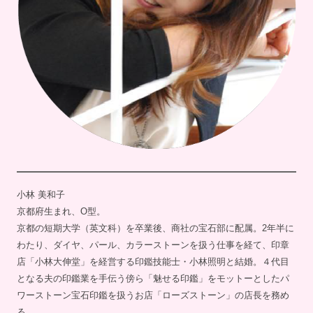
小林 美和子
京都府生まれ、O型。
京都の短期大学（英文科）を卒業後、商社の宝石部に配属。2年半に
わたり、ダイヤ、パール、カラーストーンを扱う仕事を経て、印章
店「小林大伸堂」を経営する印鑑技能士・小林照明と結婚。４代目
となる夫の印鑑業を手伝う傍ら「魅せる印鑑」をモットーとしたパ
ワーストーン宝石印鑑を扱うお店「ローズストーン」の店長を務め
る。