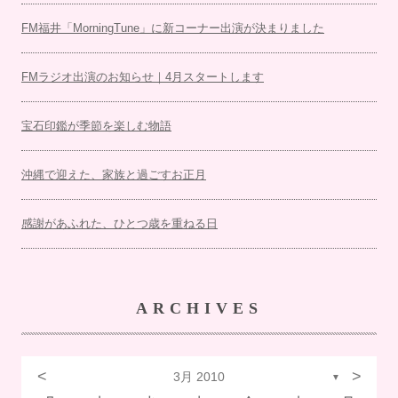
FM福井「MorningTune」に新コーナー出演が決まりました
FMラジオ出演のお知らせ｜4月スタートします
宝石印鑑が季節を楽しむ物語
沖縄で迎えた、家族と過ごすお正月
感謝があふれた、ひとつ歳を重ねる日
ARCHIVES
<
>
3月 2010
▼