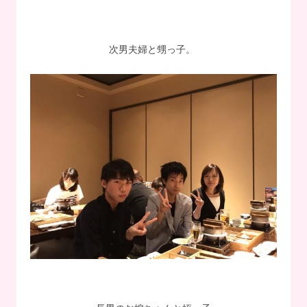
次男夫婦と甥っ子。