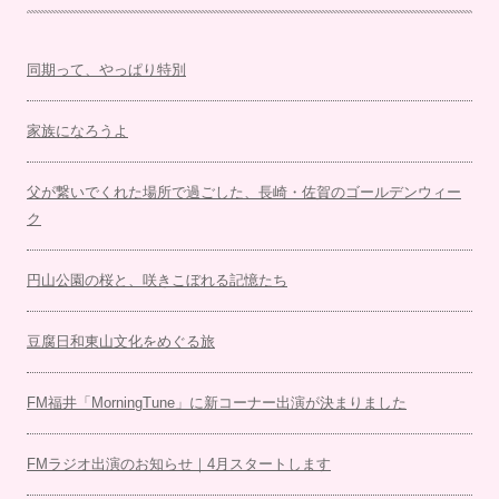
同期って、やっぱり特別
家族になろうよ
父が繋いでくれた場所で過ごした、長崎・佐賀のゴールデンウィー
ク
円山公園の桜と、咲きこぼれる記憶たち
豆腐日和東山文化をめぐる旅
FM福井「MorningTune」に新コーナー出演が決まりました
FMラジオ出演のお知らせ｜4月スタートします