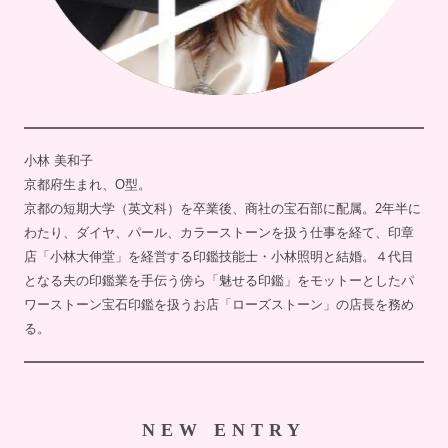
小林 美和子
京都府生まれ、O型。
京都の短期大学（英文科）を卒業後、商社の宝石部に配属。2年半に
わたり、ダイヤ、パール、カラーストーンを扱う仕事を経て、印章
店「小林大伸堂」を経営する印鑑技能士・小林照明と結婚。４代目
となる夫の印鑑業を手伝う傍ら「魅せる印鑑」をモットーとしたパ
ワーストーン宝石印鑑を扱うお店「ローズストーン」の店長を務め
る。
NEW ENTRY