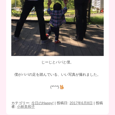
じーじとパパと僕。
僕がパパの足を踏んでいる、いい写真が撮れました。
(*^^*)
カテゴリー:
今日のHappy!
| 投稿日:
2017年6月8日
|
投稿
者:
小林美和子