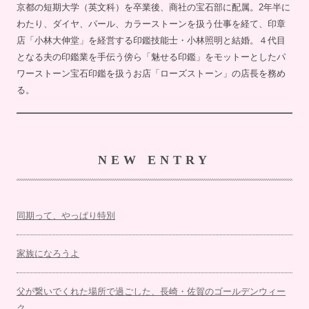
京都の短期大学（英文科）を卒業後、商社の宝石部に配属。2年半に
わたり、ダイヤ、パール、カラーストーンを扱う仕事を経て、印章
店「小林大伸堂」を経営する印鑑技能士・小林照明と結婚。４代目
となる夫の印鑑業を手伝う傍ら「魅せる印鑑」をモットーとしたパ
ワーストーン宝石印鑑を扱うお店「ローズストーン」の店長を務め
る。
NEW ENTRY
同期って、やっぱり特別
家族になろうよ
父が繋いでくれた場所で過ごした、長崎・佐賀のゴールデンウィー
ク