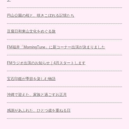
円山公園の桜と、咲きこぼれる記憶たち
豆腐日和東山文化をめぐる旅
FM福井「MorningTune」に新コーナー出演が決まりました
FMラジオ出演のお知らせ｜4月スタートします
宝石印鑑が季節を楽しむ物語
沖縄で迎えた、家族と過ごすお正月
感謝があふれた、ひとつ歳を重ねる日