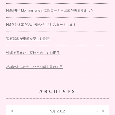
FM福井「MorningTune」に新コーナー出演が決まりました
FMラジオ出演のお知らせ｜4月スタートします
宝石印鑑が季節を楽しむ物語
沖縄で迎えた、家族と過ごすお正月
感謝があふれた、ひとつ歳を重ねる日
ARCHIVES
<
>
5月 2012
▼