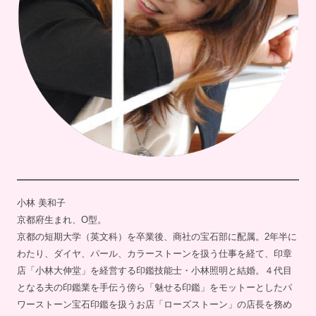
小林 美和子
京都府生まれ、O型。
京都の短期大学（英文科）を卒業後、商社の宝石部に配属。2年半に
わたり、ダイヤ、パール、カラーストーンを扱う仕事を経て、印章
店「小林大伸堂」を経営する印鑑技能士・小林照明と結婚。４代目
となる夫の印鑑業を手伝う傍ら「魅せる印鑑」をモットーとしたパ
ワーストーン宝石印鑑を扱うお店「ローズストーン」の店長を務め