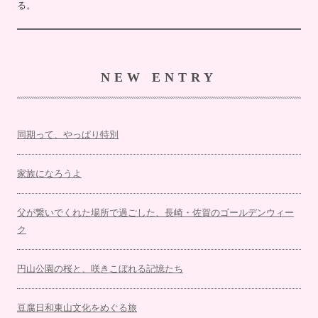
る。
NEW ENTRY
同期って、やっぱり特別
家族になろうよ
父が繋いでくれた場所で過ごした、長崎・佐賀のゴールデンウィー
ク
円山公園の桜と、咲きこぼれる記憶たち
豆腐日和東山文化をめぐる旅