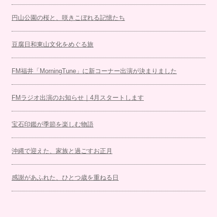
円山公園の桜と、咲きこぼれる記憶たち
豆腐日和東山文化をめぐる旅
FM福井「MorningTune」に新コーナー出演が決まりました
FMラジオ出演のお知らせ｜4月スタートします
宝石印鑑が季節を楽しむ物語
沖縄で迎えた、家族と過ごすお正月
感謝があふれた、ひとつ歳を重ねる日