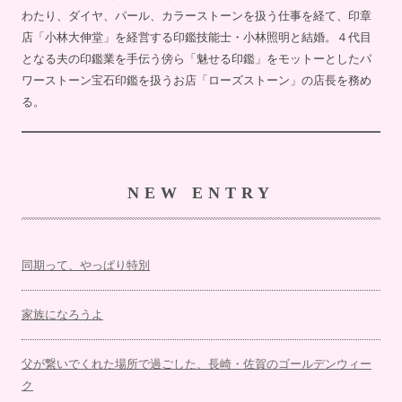
わたり、ダイヤ、パール、カラーストーンを扱う仕事を経て、印章
店「小林大伸堂」を経営する印鑑技能士・小林照明と結婚。４代目
となる夫の印鑑業を手伝う傍ら「魅せる印鑑」をモットーとしたパ
ワーストーン宝石印鑑を扱うお店「ローズストーン」の店長を務め
る。
NEW ENTRY
同期って、やっぱり特別
家族になろうよ
父が繋いでくれた場所で過ごした、長崎・佐賀のゴールデンウィー
ク