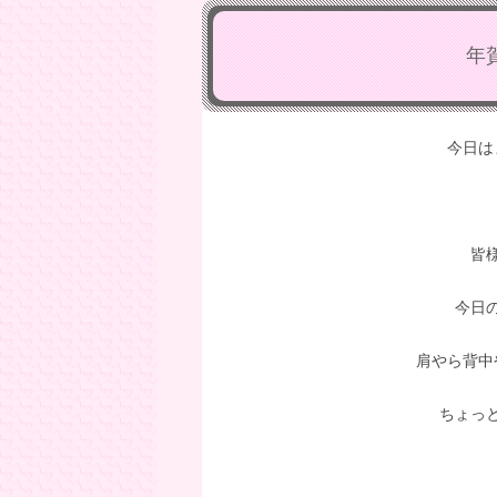
年
今日は
皆
今日
肩やら背中
ちょっ