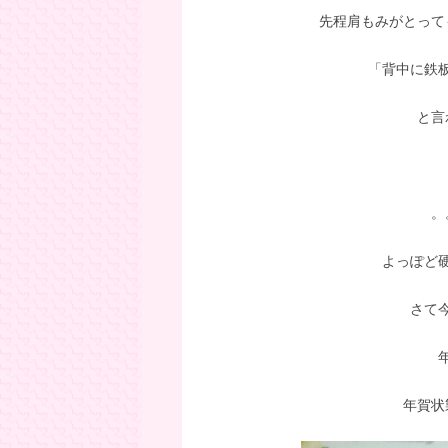
先程肩もみがとって
「背中に鉄
と言
。
よっぽど
さて
年賀状