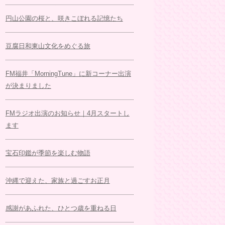
円山公園の桜と、咲きこぼれる記憶たち
豆腐日和東山文化をめぐる旅
FM福井「MorningTune」に新コーナー出演
が決まりました
FMラジオ出演のお知らせ｜4月スタートし
ます
宝石印鑑が季節を楽しむ物語
沖縄で迎えた、家族と過ごすお正月
感謝があふれた、ひとつ歳を重ねる日