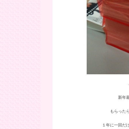
新年
もらった
１年に一回だ