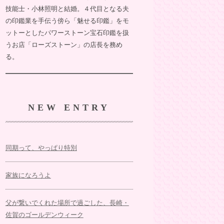
技能士・小林照明と結婚。４代目となる夫
の印鑑業を手伝う傍ら「魅せる印鑑」をモ
ットーとしたパワーストーン宝石印鑑を扱
うお店「ローズストーン」の店長を務め
る。
NEW ENTRY
同期って、やっぱり特別
家族になろうよ
父が繋いでくれた場所で過ごした、長崎・
佐賀のゴールデンウィーク