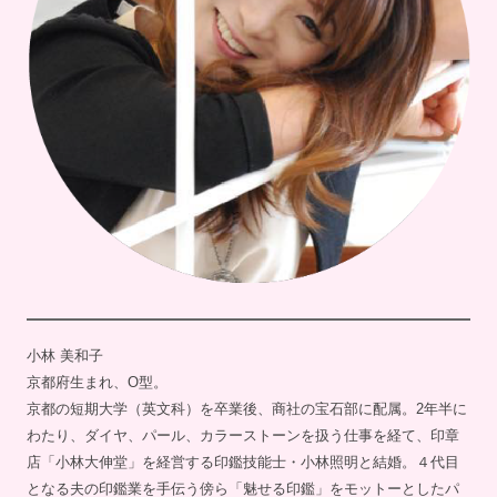
小林 美和子
京都府生まれ、O型。
京都の短期大学（英文科）を卒業後、商社の宝石部に配属。2年半に
わたり、ダイヤ、パール、カラーストーンを扱う仕事を経て、印章
店「小林大伸堂」を経営する印鑑技能士・小林照明と結婚。４代目
となる夫の印鑑業を手伝う傍ら「魅せる印鑑」をモットーとしたパ