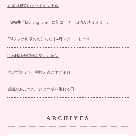
豆腐日和東山文化をめぐる旅
FM福井「MorningTune」に新コーナー出演が決まりました
FMラジオ出演のお知らせ｜4月スタートします
宝石印鑑が季節を楽しむ物語
沖縄で迎えた、家族と過ごすお正月
感謝があふれた、ひとつ歳を重ねる日
ARCHIVES