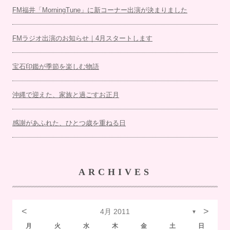
FM福井「MorningTune」に新コーナー出演が決まりました
FMラジオ出演のお知らせ｜4月スタートします
宝石印鑑が季節を楽しむ物語
沖縄で迎えた、家族と過ごすお正月
感謝があふれた、ひとつ歳を重ねる日
ARCHIVES
<
>
4月 2011
▼
月
火
水
木
金
土
日