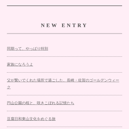
NEW ENTRY
同期って、やっぱり特別
家族になろうよ
父が繋いでくれた場所で過ごした、長崎・佐賀のゴールデンウィー
ク
円山公園の桜と、咲きこぼれる記憶たち
豆腐日和東山文化をめぐる旅