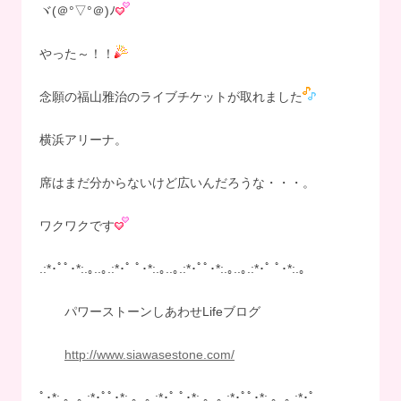
ヾ(＠°▽°＠)ﾉ
やった～！！
念願の福山雅治のライブチケットが取れました
横浜アリーナ。
席はまだ分からないけど広いんだろうな・・・。
ワクワクです
.:*･ﾟﾟ･*:.｡..｡.:*･ﾟ ﾟ･*:.｡..｡.:*･ﾟﾟ･*:.｡..｡.:*･ﾟ ﾟ･*:.｡
パワーストーンしあわせLifeブログ
http://www.siawasestone.com/
ﾟ･*:.｡..｡.:*･ﾟﾟ･*:.｡..｡.:*･ﾟ ﾟ･*:.｡..｡.:*･ﾟﾟ･*:.｡..｡.:*･ﾟ