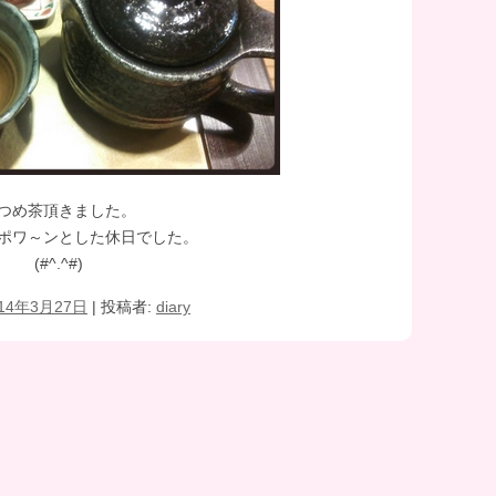
つめ茶頂きました。
ポワ～ンとした休日でした。
(#^.^#)
014年3月27日
|
投稿者:
diary