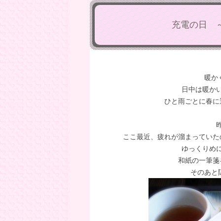
充電の日 
暖か
日中は暖か
ひと雨ごとに春に
ここ最近、疲れが溜まっていた
ゆっくりめ
和紙の一筆箋
そのあと