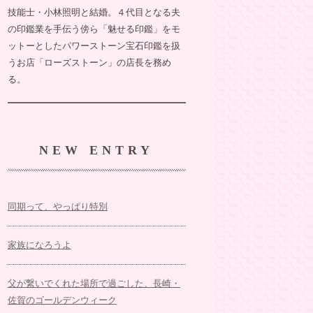
技能士・小林照明と結婚。４代目となる夫
の印鑑業を手伝う傍ら「魅せる印鑑」をモ
ットーとしたパワーストーン宝石印鑑を扱
うお店「ローズストーン」の店長を務め
る。
NEW ENTRY
同期って、やっぱり特別
家族になろうよ
父が繋いでくれた場所で過ごした、長崎・
佐賀のゴールデンウィーク